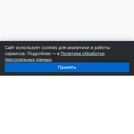
Сайт использует cookies для аналитики и работы
сервисов. Подробнее — в
Политике обработки
персональных данных
.
Позвонить
Строители
Поставщики
Принять
СтройкаБД
Профессиональные базы компаний России для