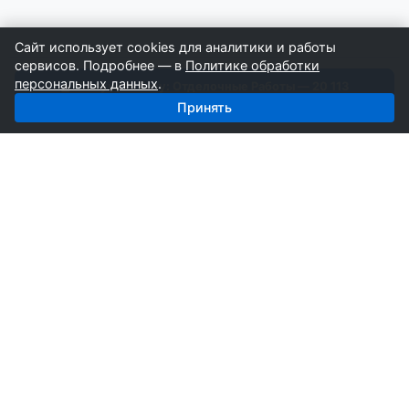
Сайт использует cookies для аналитики и работы
сервисов. Подробнее — в
Политике обработки
персональных данных
.
Получить базу: Отделочные Работы — 20 113
строителей
Принять
СтройкаБД
Профессиональные базы компаний России для
развития вашего бизнеса. Информация собирается
вручную специалистами отрасли.