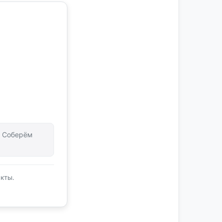
т. Соберём
кты.