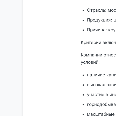
Отрасль: мо
Продукция: щ
Причина: кр
Критерии включ
Компании относ
условий:
наличие кап
высокая зав
участие в ин
горнодобыва
масштабные 