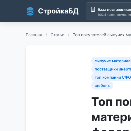
СтройкаБД
База поставщико
100.4 тысяч компани
Перейти к основному содержанию
Главная
/
Статьи
/
Топ покупателей сыпучих м
сыпучие материа
поставщики инерт
топ компаний СФО
щебень
Топ п
матер