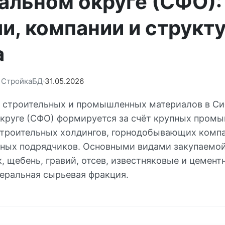
альном округе (СФО):
и, компании и структ
а
: СтройкаБД
31.05.2026
 строительных и промышленных материалов в С
круге (СФО) формируется за счёт крупных пром
строительных холдингов, горнодобывающих комп
ных подрядчиков. Основными видами закупаемо
, щебень, гравий, отсев, известняковые и цемент
неральная сырьевая фракция.