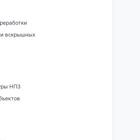
ереработки
 и вскрышных
уры НПЗ
бъектов