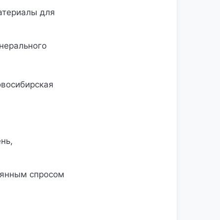
атериалы для
нерального
овосибирская
нь,
тоянным спросом