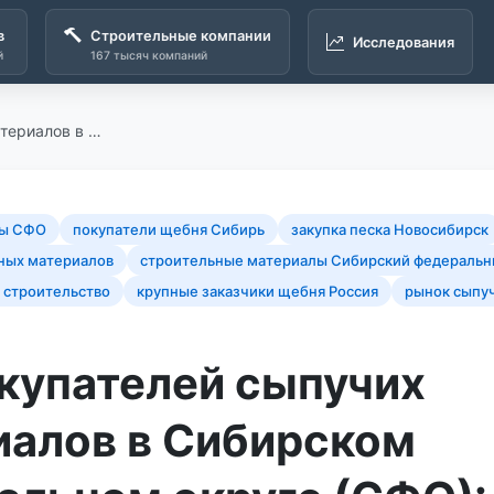
в
Строительные компании
Исследования
й
167 тысяч компаний
атериалов в …
лы СФО
покупатели щебня Сибирь
закупка песка Новосибирск
ных материалов
строительные материалы Сибирский федеральн
 строительство
крупные заказчики щебня Россия
рынок сыпу
окупателей сыпучих
иалов в Сибирском