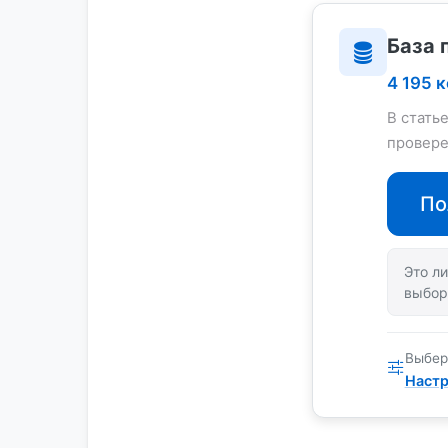
База 
4 195 
В стать
провере
По
Это ли
выбор
Выбер
Настр