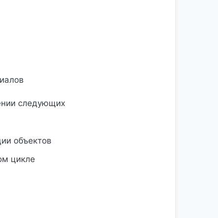
риалов
дении следующих
ции объектов
ом цикле