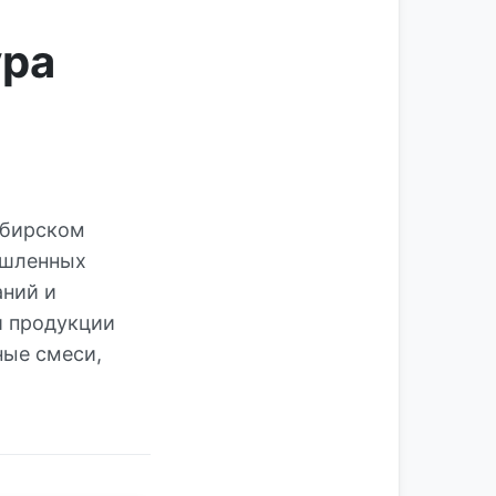
ура
ибирском
ышленных
аний и
й продукции
ные смеси,