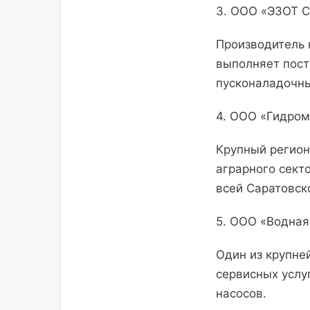
3. ООО «ЭЗОТ Си
Производитель 
выполняет пост
пусконаладочны
4. ООО «Гидром
Крупный регио
аграрного сект
всей Саратовск
5. ООО «Водная 
Один из крупне
сервисных услу
насосов.