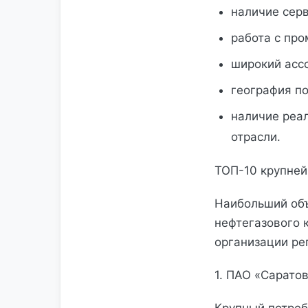
наличие сер
работа с пр
широкий асс
география по
наличие реа
отрасли.
ТОП-10 крупней
Наибольший объ
нефтегазового 
организации ре
1. ПАО «Саратов