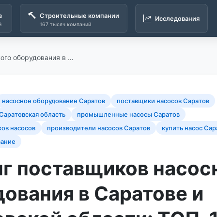
в
Строительные компании
Исследования
й
167 тысяч компаний
ого оборудования в …
насосное оборудование Саратов
поставщики насосов Саратов
Саратовская область
промышленные насосы Саратов
ков насосов
производители насосов Саратов
купить насос Сар
вание
нг поставщиков насос
ования в Саратове и