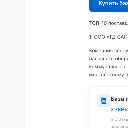
Купить ба
ТОП-10 поставщ
1. ООО «ТД САП
Компания специ
насосного обор
коммунального 
многолетнему п
База 
3 789 
В стать
провере