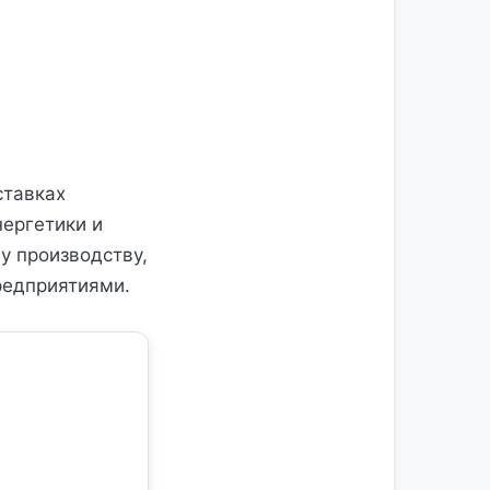
ставках
нергетики и
у производству,
редприятиями.