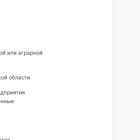
ой или аграрной
кой области
едприятия
енные