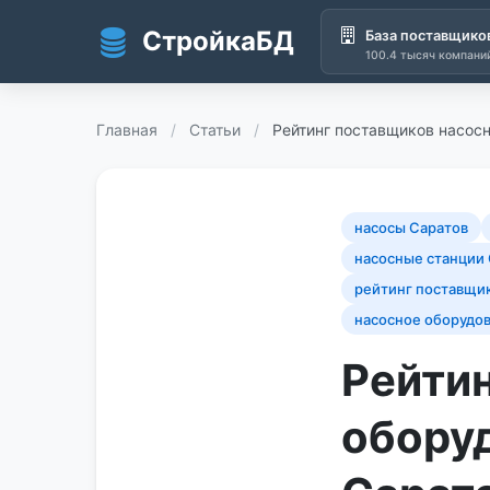
СтройкаБД
База поставщико
100.4 тысяч компани
Перейти к основному содержанию
Главная
/
Статьи
/
Рейтинг поставщиков насосн
насосы Саратов
насосные станции 
рейтинг поставщи
насосное оборудо
Рейти
оборуд