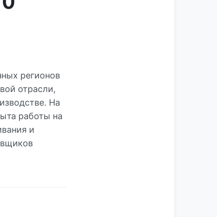
10
нных регионов
вой отрасли,
изводстве. На
пыта работы на
ивания и
авщиков