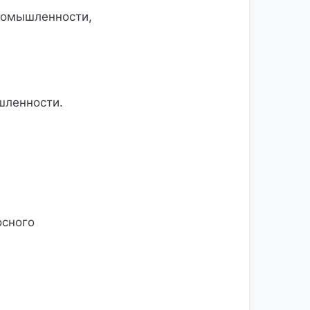
промышленности,
шленности.
осного