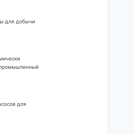
сы для добычи
мически
а промышленный
асосов для