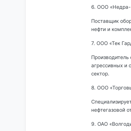
6. ООО «Недра-Н
Поставщик обор
нефти и компле
7. ООО «Тек Гар
Производитель 
агрессивных и 
сектор.
8. ООО «Торгов
Специализирует
нефтегазовой о
9. ОАО «Волгоди