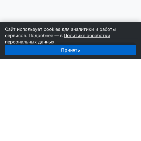
Сайт использует cookies для аналитики и работы
сервисов. Подробнее — в
Политике обработки
персональных данных
.
Получить базу: Кирпич — 3 104 поставщиков
Принять
СтройкаБД
Профессиональные базы компаний России для
развития вашего бизнеса. Информация собирается
вручную специалистами отрасли.