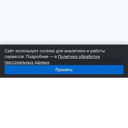
Сайт использует cookies для аналитики и работы
сервисов. Подробнее — в
Политике обработки
персональных данных
.
Получить базу: Сантехнические Работы — 3 844
строителей
Принять
СтройкаБД