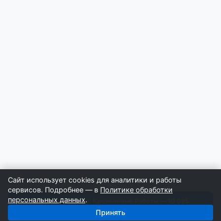
Сайт использует cookies для аналитики и работы
сервисов. Подробнее — в
Политике обработки
персональных данных
.
Получить базу: Кровельные Работы — 10 095
строителей
Принять