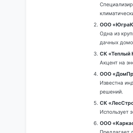
Специализир
климатическ
ООО «ЮграКа
Одна из кру
дачных домо
СК «Теплый 
Акцент на э
ООО «ДомПро
Известна ин
решений.
СК «ЛесСтро
Использует 
ООО «Каркас
Предлагает 