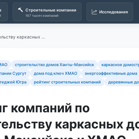
в
Строительные компании
Исследования
й
167 тысяч компаний
тельству каркасных …
ХМАО
строительство домов Ханты-Мансийск
каркасное домост
пании Сургут
дома под ключ ХМАО
энергоэффективные дома
ттеджей Югра
рейтинг строительных компаний
деревянные д
г компаний по
тельству каркасных д