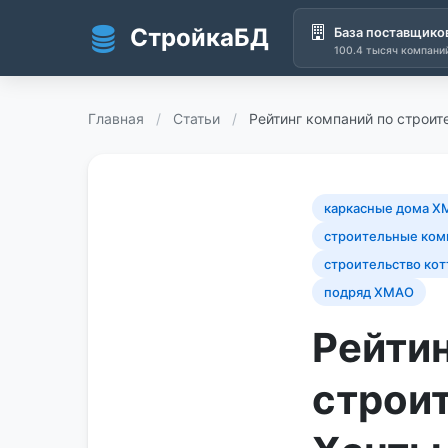
СтройкаБД
База поставщико
100.4 тысяч компани
Перейти к основному содержанию
Главная
/
Статьи
/
Рейтинг компаний по строи
каркасные дома 
строительные ком
строительство ко
подряд ХМАО
Рейтин
строи