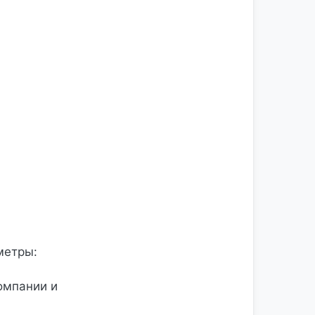
метры:
омпании и