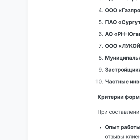
ООО «Газпром
ПАО «Сургутн
АО «РН-Юган
ООО «ЛУКОЙЛ
Муниципальн
Застройщики
Частные инв
Критерии форм
При составлени
Опыт работы
отзывы клиен