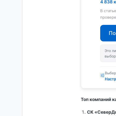
4 838 
В стать
провере
По
Это ли
выбор
Выбер
Настр
Топ компаний 
СК «СеверДо