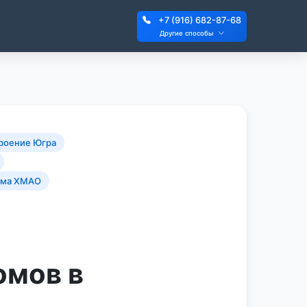
+7 (916) 682-87-68
Другие способы
роение Югра
ома ХМАО
омов в