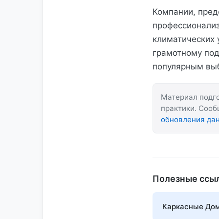
Компании, пред
профессионализ
климатических 
грамотному под
популярным выб
Материал подго
практики. Соо
обновления да
Полезные ссы
Каркасные Дом