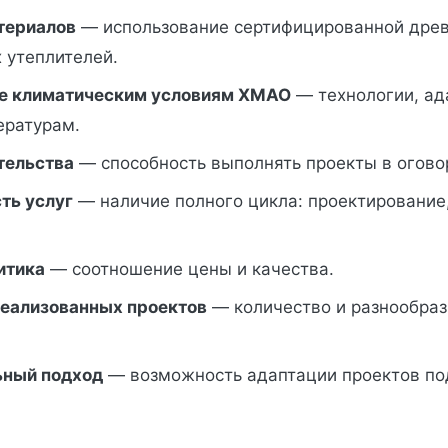
териалов
— использование сертифицированной дре
 утеплителей.
е климатическим условиям ХМАО
— технологии, ад
ературам.
тельства
— способность выполнять проекты в огово
ть услуг
— наличие полного цикла: проектирование,
итика
— соотношение цены и качества.
еализованных проектов
— количество и разнообраз
ьный подход
— возможность адаптации проектов под