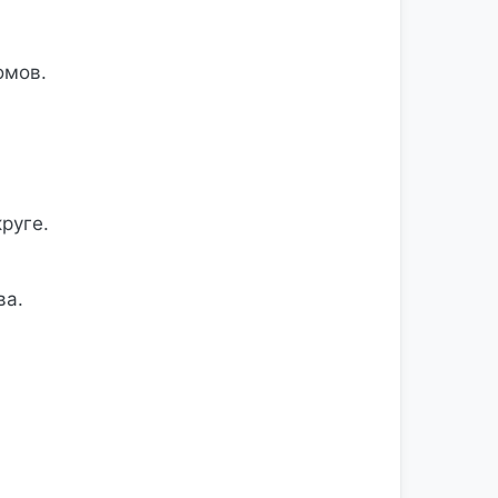
омов.
руге.
ва.