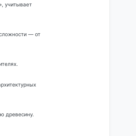
», учитывает
 сложности — от
ителях.
архитектурных
ю древесину.