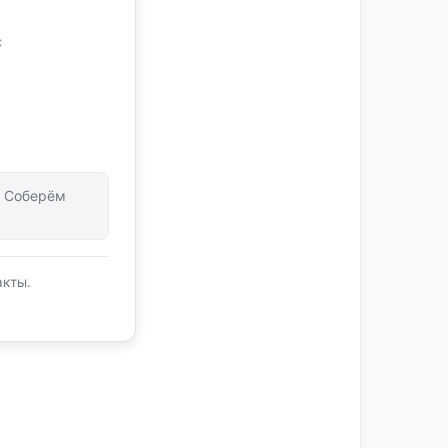
с
т. Соберём
акты.