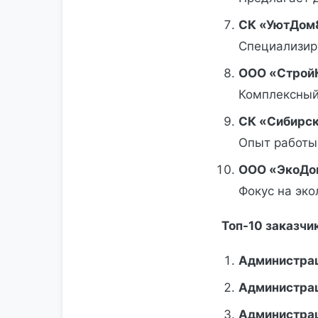
СК «УютДом8
Специализир
ООО «СтройК
Комплексный 
СК «Сибирск
Опыт работы 
ООО «ЭкоДом
Фокус на эко
Топ-10 заказчи
Администраци
Администрац
Администрац