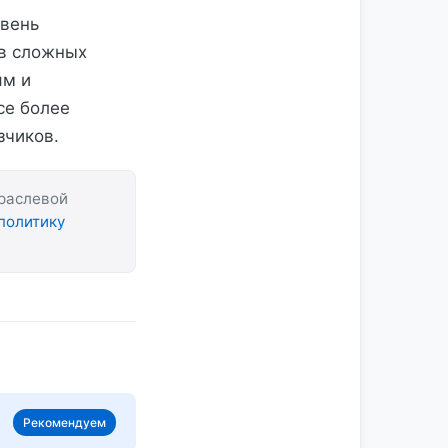
овень
 в сложных
ям и
се более
зчиков.
траслевой
политику
Рекомендуем