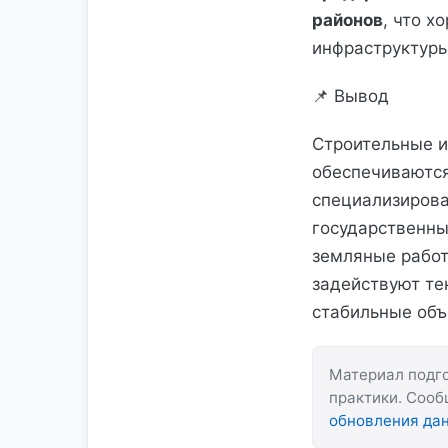
районов
, что х
инфраструктуры
📌 Вывод
Строительные и
обеспечиваются
специализирова
государственны
земляные работ
задействуют те
стабильные объ
Материал подго
практики. Соо
обновления да