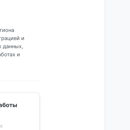
гиона
трацией и
х данных,
аботах и
аботы
 с