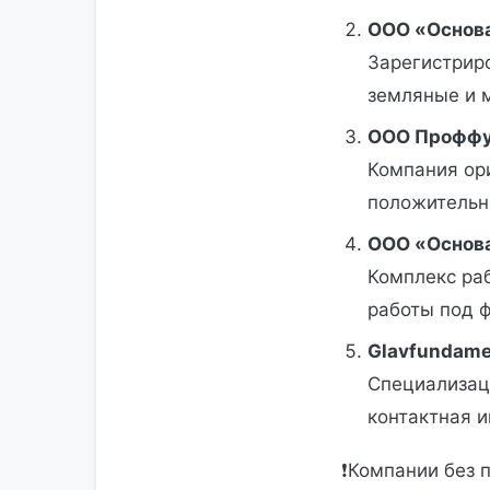
ООО «Основа
Зарегистриро
земляные и 
ООО Проффу
Компания ор
положительн
ООО «Основа
Комплекс ра
работы под 
Glavfundame
Специализац
контактная 
❗Компании без 