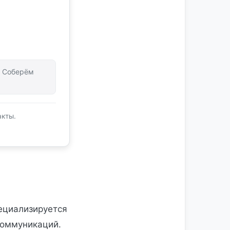
т. Соберём
акты.
ециализируется
коммуникаций.