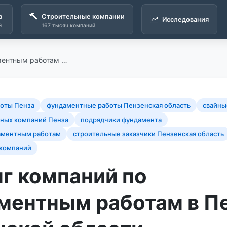
в
Строительные компании
Исследования
й
167 тысяч компаний
ментным работам …
оты Пенза
фундаментные работы Пензенская область
свайны
ьных компаний Пенза
подрядчики фундамента
аментным работам
строительные заказчики Пензенская область
 компаний
г компаний по
ментным работам в Пе