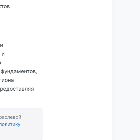
ктов
ти
 и
в
 фундаментов,
гиона
предоставляя
траслевой
политику