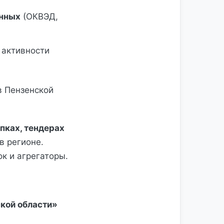
анных
(ОКВЭД,
 активности
в Пензенской
пках, тендерах
в регионе.
к и агрегаторы.
ской области»