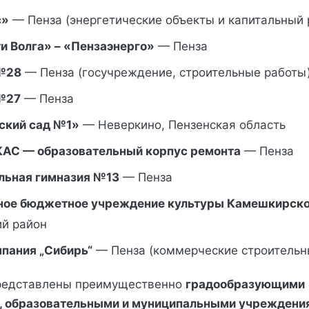
с»
— Пенза (энергетические объекты и капитальный 
и Волга» – «Пензаэнерго»
— Пенза
№28
— Пенза (госучреждение, строительные работы
№27
— Пенза
ский сад №1»
— Неверкино, Пензенская область
АС — образовательный корпус ремонта
— Пенза
ьная гимназия №13
— Пенза
ое бюджетное учреждение культуры Камешкирско
й район
пания „Сибирь“
— Пенза (коммерческие строительн
представлены преимущественно
градообразующими
, образовательными и муниципальными учреждени