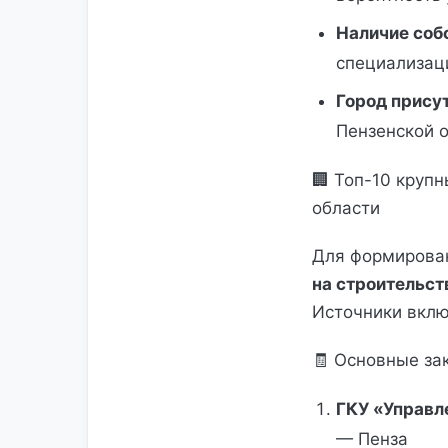
Наличие соб
специализаци
Город прису
Пензенской о
🏢 Топ-10 круп
области
Для формирова
на строительст
Источники вклю
🧾 Основные за
ГКУ «Управл
— Пенза