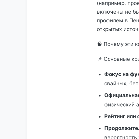
(например, про
включены не бы
профилем в Пен
открытых источ
🧠 Почему эти 
📌 Основные кр
Фокус на фу
свайных, бет
Официальная
физический а
Рейтинг или
Продолжител
вероятность 