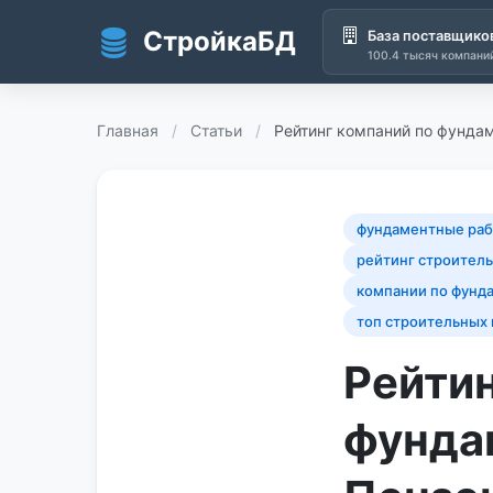
СтройкаБД
База поставщико
100.4 тысяч компани
Перейти к основному содержанию
Главная
/
Статьи
/
Рейтинг компаний по фунда
фундаментные раб
рейтинг строител
компании по фунд
топ строительных
Рейтин
фунда