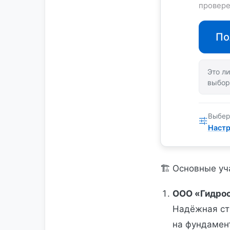
провере
По
Это ли
выбор
Выбер
Настр
🏗️ Основные у
ООО «Гидро
Надёжная ст
на фундамен