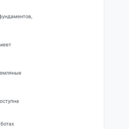
 фундаментов,
имеет
земляные
доступна
аботах