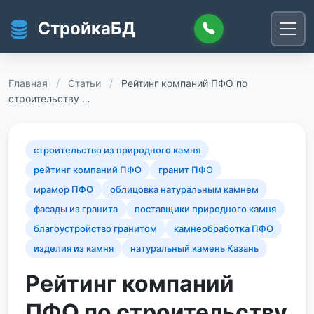
Перейти к основному содержанию
СтройкаБД
Главная
/
Статьи
/
Рейтинг компаний ПФО по
строительству …
строительство из природного камня
рейтинг компаний ПФО
гранит ПФО
мрамор ПФО
облицовка натуральным камнем
фасады из гранита
поставщики природного камня
благоустройство гранитом
камнеобработка ПФО
изделия из камня
натуральный камень Казань
Рейтинг компаний
ПФО по строительству