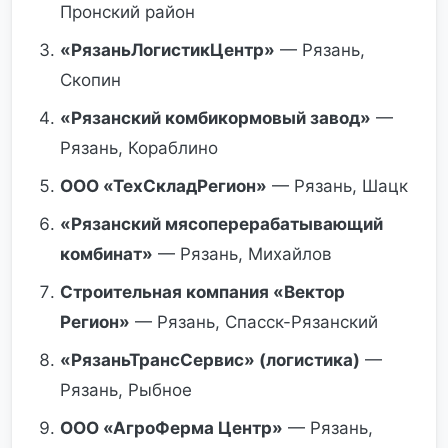
Пронский район
«РязаньЛогистикЦентр»
— Рязань,
Скопин
«Рязанский комбикормовый завод»
—
Рязань, Кораблино
ООО «ТехСкладРегион»
— Рязань, Шацк
«Рязанский мясоперерабатывающий
комбинат»
— Рязань, Михайлов
Строительная компания «Вектор
Регион»
— Рязань, Спасск-Рязанский
«РязаньТрансСервис» (логистика)
—
Рязань, Рыбное
ООО «АгроФерма Центр»
— Рязань,