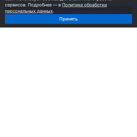
сервисов. Подробнее — в
Политике обработки
персональных данных
.
Получить базу: Лстк, Быстровозводимые Здания —
2 267 строителей
Принять
СтройкаБД
Профессиональные базы компаний России для
развития вашего бизнеса. Информация собирается
вручную специалистами отрасли.
Продукты