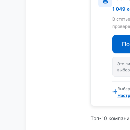
1 049 
В стать
провере
По
Это ли
выбор
Выбер
Настр
Топ-10 компани