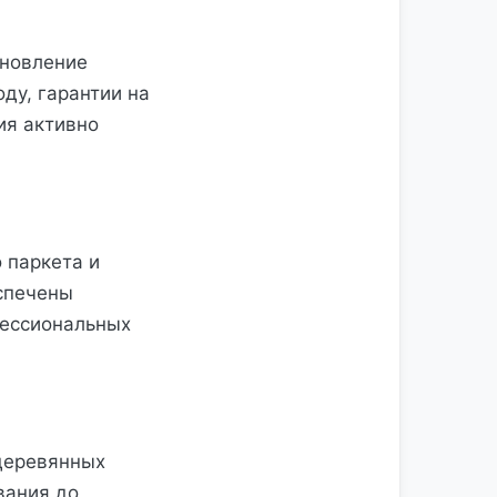
ановление
ду, гарантии на
ия активно
 паркета и
еспечены
фессиональных
 деревянных
вания до