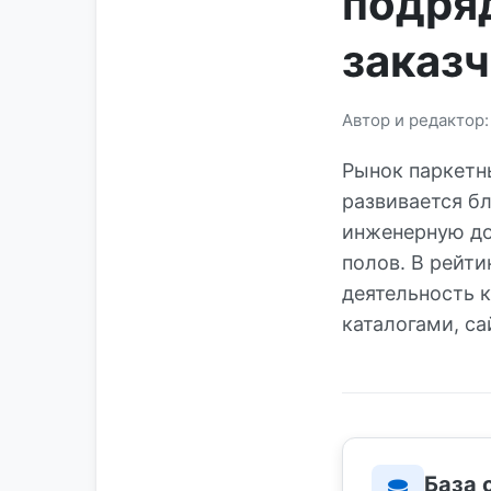
подря
заказ
Автор и редактор
Рынок паркетн
развивается б
инженерную до
полов. В рейт
деятельность 
каталогами, с
База 