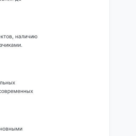
ектов, наличию
зчиками.
ольных
 современных
сновными