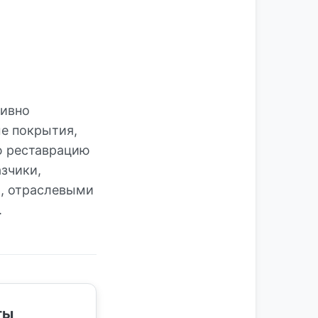
тивно
ые покрытия,
ю реставрацию
зчики,
, отраслевыми
.
ты