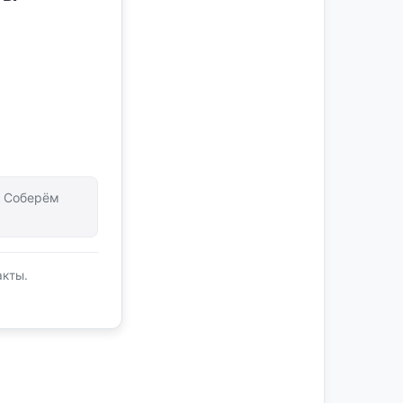
т. Соберём
акты.