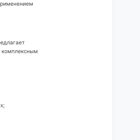
применением
редлагает
ря комплексным
х;