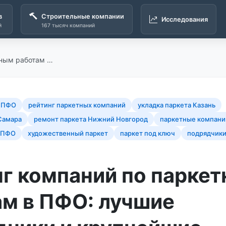
в
Строительные компании
Исследования
й
167 тысяч компаний
тным работам …
ы ПФО
рейтинг паркетных компаний
укладка паркета Казань
Самара
ремонт паркета Нижний Новгород
паркетные компани
 ПФО
художественный паркет
паркет под ключ
подрядчики
нг компаний по парке
ам в ПФО: лучшие