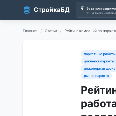
СтройкаБД
База поставщико
100.4 тысяч компани
Перейти к основному содержанию
Главная
/
Статьи
/
Рейтинг компаний по парке
паркетные работ
циклевка паркета 
инженерная доска
рынок паркета
Рейти
работ