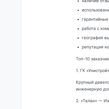
наличие отзы
использован
гарантийные 
работа с ко
география в
репутация ко
Топ-10 заказчи
1. ГК «Унистрой
Крупный девело
инженерную дос
2. «Талан» — И