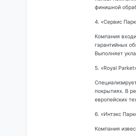
финишной обраб
4. «Сервис Пар
Компания входи
гарантийных об
Выполняет укла
5. «Royal Parke
Специализирует
покрытиях. В р
европейских те
6. «Интэкс Пар
Компания извес