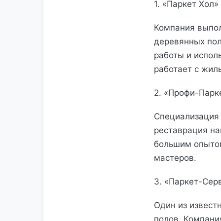
1. «Паркет Хол»
Компания выпол
деревянных пол
работы и испол
работает с жил
2. «Профи-Пар
Специализация 
реставрация на
большим опытом
мастеров.
3. «Паркет-Сер
Один из извест
полов. Компани