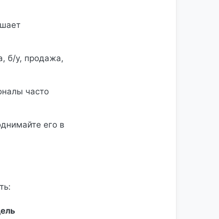
ышает
, б/у, продажа,
налы часто
днимайте его в
ть:
дель