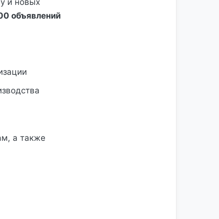
у и новых
00 объявлений
изации
изводства
ам, а также