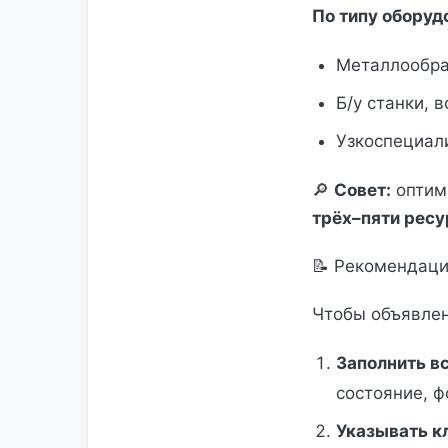
По типу оборуд
Металлообра
Б/у станки, 
Узкоспециал
🔎
Совет:
оптим
трёх–пяти ресу
📝 Рекомендац
Чтобы объявле
Заполнить в
состояние, ф
Указывать к