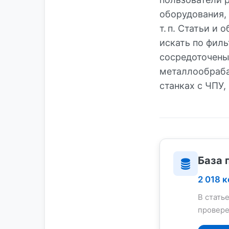
оборудования,
т. п. Статьи и
искать по фил
сосредоточены
металлообраб
станках с ЧПУ,
База 
2 018 
В стать
провере