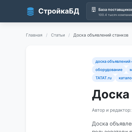
СтройкаБД
База поставщико
100.4 тысяч компани
Перейти к основному содержанию
Главная
/
Статьи
/
Доска объявлений станков
доска объявлений 
оборудование
м
TATAT.ru
катало
Доска
Автор и редактор
Доска объявле
пользователи 