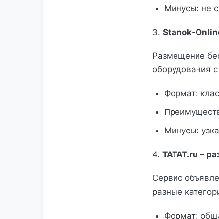
Минусы: не с
3.
Stanok‑Onli
Размещение бес
оборудования с
Формат: кла
Преимуществ
Минусы: узка
4.
TATAT.ru – р
Сервис объявле
разные категор
Формат: обща