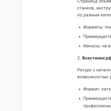
Страница объяв
станков, инстр
по разным кате
Форматы: пок
Преимуществ
Минусы: не в
2.
Всестанки.рф
Ресурс с катал
возможностью р
Формат: кат
Преимуществ
профессиона