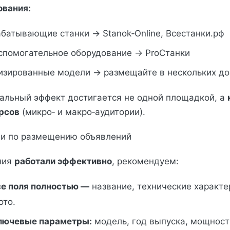
ования:
батывающие станки → Stanok‑Online, Всестанки.рф
вспомогательное оборудование → ProСтанки
изированные модели → размещайте в нескольких до
альный эффект достигается не одной площадкой, а
рсов
(микро‑ и макро‑аудитории).
ии по размещению объявлений
ния
работали эффективно
, рекомендуем:
се поля полностью —
название, технические характе
ото.
лючевые параметры:
модель, год выпуска, мощность