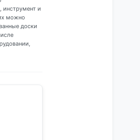
, инструмент и
 их можно
ованные доски
числе
рудовании,