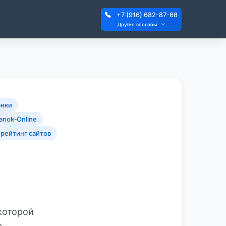
+7 (916) 682-87-68
Другие способы
анки
anok‑Online
рейтинг сайтов
которой
е