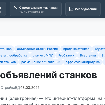
в
Строительные компании
Исследования
й
167 тысяч компаний
станков
объявления станки Россия
продажа станков
б/у ст
еталлообработка
станки с ЧПУ
ProСтанки
Всестанки
St
ги станков
размещение объявлений
эффективная продажа
 объявлений станков
: СтройкаБД
13.03.2026
ний (электронная) — это интернет‑платформа, на 
размещают сообщения о продаже, покупке, аренд