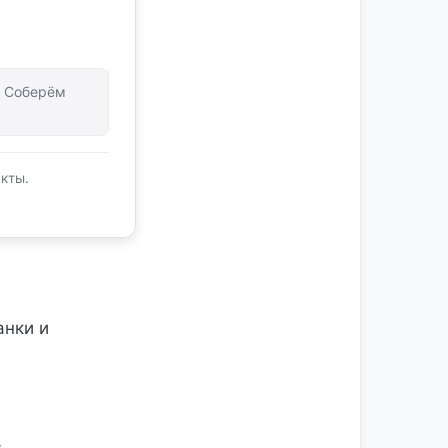
т. Соберём
кты.
анки и