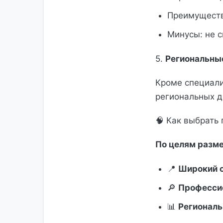
Преимуществ
Минусы: не с
5.
Региональные
Кроме специали
региональных до
🧠 Как выбрать
По целям разм
📍
Широкий о
🔎
Профессио
📊
Региональ