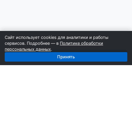
Сайт использует cookies для аналитики и работы
сервисов. Подробнее — в
Политике обработки
персональных данных
.
Получить базу: Сип-дома — 1 779 строителей
Принять
СтройкаБД
Профессиональные базы компаний России для
развития вашего бизнеса. Информация собирается