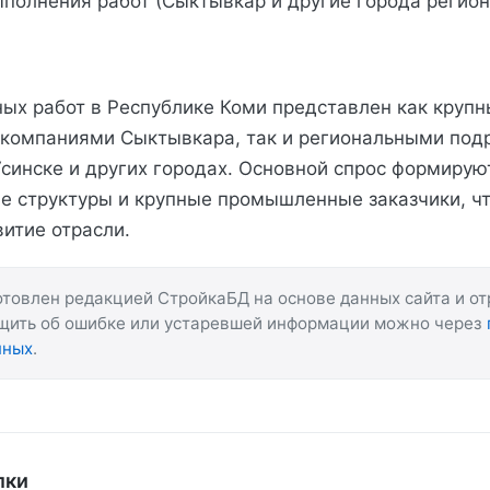
полнения работ (Сыктывкар и другие города регион
ых работ в Республике Коми представлен как круп
компаниями Сыктывкара, так и региональными под
 Усинске и других городах. Основной спрос формирую
е структуры и крупные промышленные заказчики, ч
витие отрасли.
товлен редакцией СтройкаБД на основе данных сайта и о
бщить об ошибке или устаревшей информации можно через
нных
.
лки