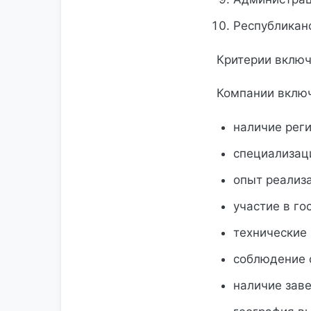
Республикан
Критерии включ
Компании включ
наличие рег
специализац
опыт реализ
участие в го
технические 
соблюдение 
наличие зав