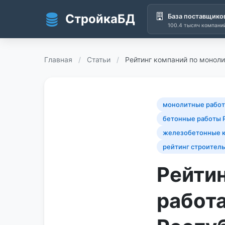
СтройкаБД
База поставщико
100.4 тысяч компани
Перейти к основному содержанию
Главная
/
Статьи
/
Рейтинг компаний по монол
монолитные рабо
бетонные работы 
железобетонные к
рейтинг строител
Рейти
работ