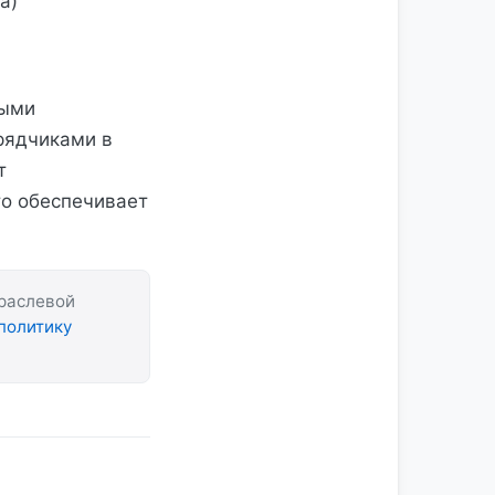
а)
ными
рядчиками в
т
то обеспечивает
траслевой
политику