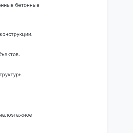
енные бетонные
конструкции.
бъектов.
труктуры.
малоэтажное