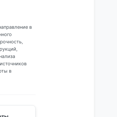
направление в
нного
прочность,
рукций,
нализа
 источников
оты в
оты