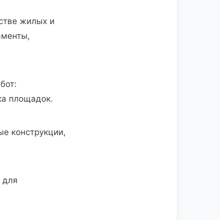
ьстве жилых и
аменты,
бот:
ка площадок.
ые конструкции,
 для