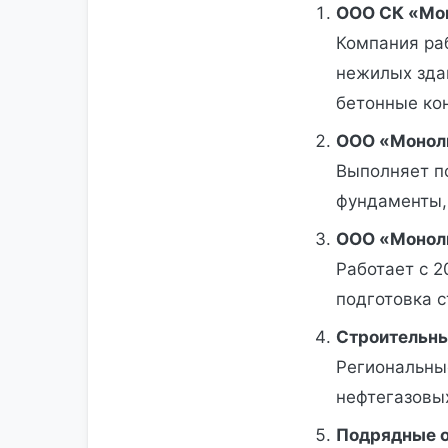
ООО СК «Мо
Компания раб
нежилых зда
бетонные ко
ООО «Монол
Выполняет п
фундаменты,
ООО «Монол
Работает с 2
подготовка 
Строительны
Региональны
нефтегазовы
Подрядные о