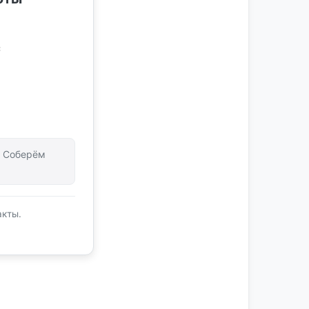
с
т. Соберём
акты.