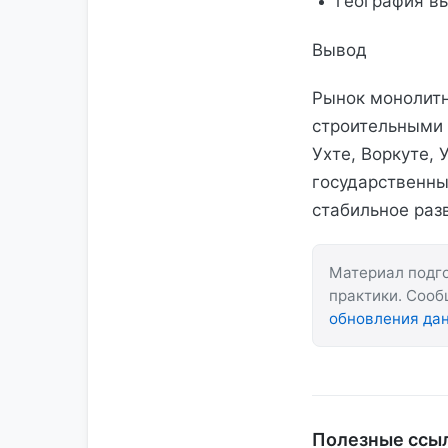
география вы
Вывод
Рынок монолитн
строительными 
Ухте, Воркуте,
государственны
стабильное раз
Материал подго
практики. Соо
обновления да
Полезные ссы