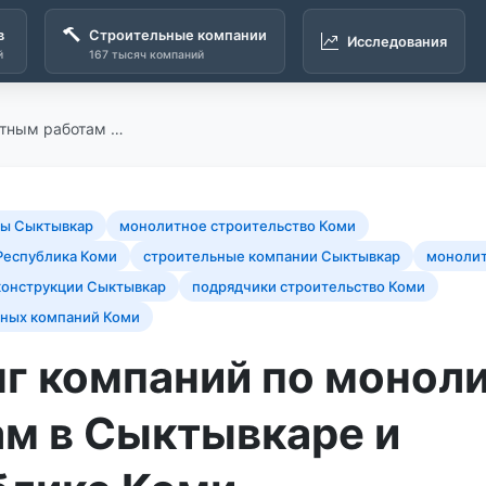
в
Строительные компании
Исследования
й
167 тысяч компаний
итным работам …
ты Сыктывкар
монолитное строительство Коми
Республика Коми
строительные компании Сыктывкар
монолит
онструкции Сыктывкар
подрядчики строительство Коми
ьных компаний Коми
нг компаний по монол
ам в Сыктывкаре и