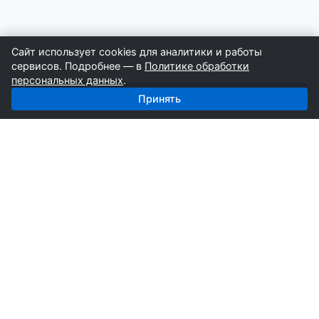
Сайт использует cookies для аналитики и работы
сервисов. Подробнее — в
Политике обработки
персональных данных
.
Получить базу: Плиточные Работы — 2 280 строителей
Принять
СтройкаБД
Профессиональные базы компаний России для
развития вашего бизнеса. Информация собирается
вручную специалистами отрасли.