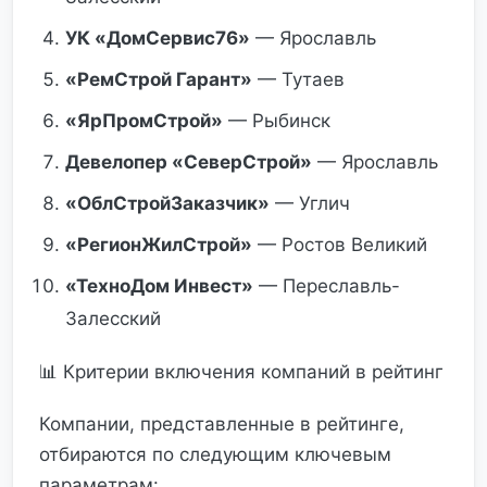
УК «ДомСервис76»
— Ярославль
«РемСтрой Гарант»
— Тутаев
«ЯрПромСтрой»
— Рыбинск
Девелопер «СеверСтрой»
— Ярославль
«ОблСтройЗаказчик»
— Углич
«РегионЖилСтрой»
— Ростов Великий
«ТехноДом Инвест»
— Переславль-
Залесский
📊 Критерии включения компаний в рейтинг
Компании, представленные в рейтинге,
отбираются по следующим ключевым
параметрам: