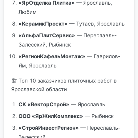
«ЯрОтделка Плитка»
— Ярославль,
Любим
«КерамикПроект»
— Тутаев, Ярославль
«АльфаПлитСервис»
— Переславль-
Залесский, Рыбинск
«РегионКафельМонтаж»
— Гаврилов-
Ям, Ярославль
🏗️ Топ-10 заказчиков плиточных работ в
Ярославской области
СК «ВекторСтрой»
— Ярославль
ООО «ЯрЖилКомплекс»
— Рыбинск
«СтройИнвестРегион»
— Переславль-
Залесский