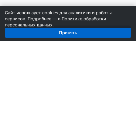
Сайт использует cookies для аналитики и работы
сервисов. Подробнее — в
Политике обработки
персональных данных
.
Получить базу: Стройтехника — 5 752 поставщиков
Принять
СтройкаБД
Профессиональные базы компаний России для
развития вашего бизнеса. Информация собирается
вручную специалистами отрасли.