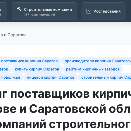
в
Строительные компании
Исследования
й
167 тысяч компаний
а в Саратове …
поставщики кирпича Саратов
производители кирпича Саратовск
атов
купить кирпич Саратов
рейтинг кирпичных заводов
 Поволжья
лицевой кирпич Саратов
строительный кирпич Са
г поставщиков кирпич
ве и Саратовской обл
омпаний строительног