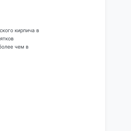
ского кирпича в
ятков
более чем в