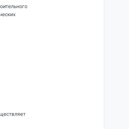
роительного
ческих
уществляет