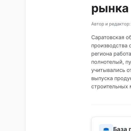
рынка
Автор и редактор
Саратовская о
производства 
региона работ
полнотелый, п
учитывались о
выпуска продук
строительных 
База 