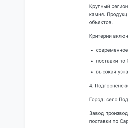
Крупный регион
камня. Продукц
объектов.
Критерии включ
современное
поставки по 
высокая узн
4. Подгорненск
Город: село По
Завод производ
поставки по Са