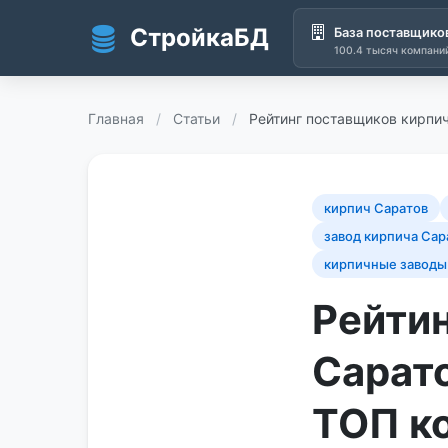
СтройкаБД
База поставщико
100.4 тысяч компани
Перейти к основному содержанию
Главная
/
Статьи
/
Рейтинг поставщиков кирпич
кирпич Саратов
завод кирпича Сар
кирпичные заводы
Рейтин
Сарато
ТОП к