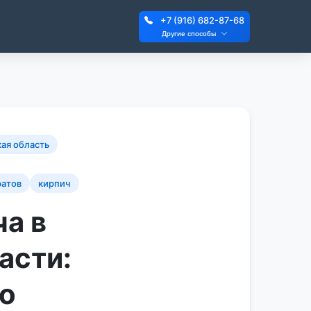
+7 (916) 682-87-68
Другие способы
ая область
ратов
кирпич
а в
асти:
о