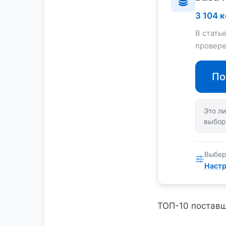
3 104 
В стать
провере
По
Это ли
выбор
Выбер
Настр
ТОП-10 поставщ