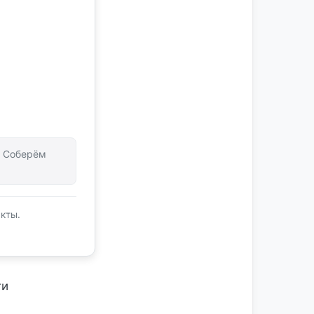
т. Соберём
кты.
ти