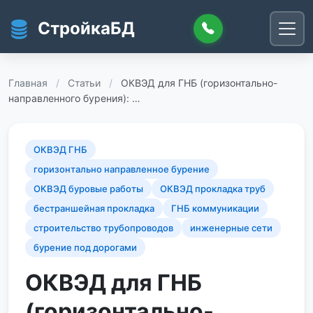
Перейти к основному содержанию
СтройкаБД
Главная
/
Статьи
/
ОКВЭД для ГНБ (горизонтально-
направленного бурения): …
ОКВЭД ГНБ
горизонтально направленное бурение
ОКВЭД буровые работы
ОКВЭД прокладка труб
бестраншейная прокладка
ГНБ коммуникации
строительство трубопроводов
инженерные сети
бурение под дорогами
ОКВЭД для ГНБ
(горизонтально-