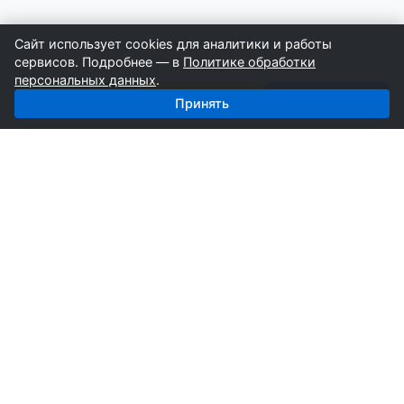
Сайт использует cookies для аналитики и работы
сервисов. Подробнее — в
Политике обработки
персональных данных
.
Позвонить
Строители
Поставщики
Принять
СтройкаБД
Профессиональные базы компаний России для
развития вашего бизнеса. Информация собирается
вручную специалистами отрасли.