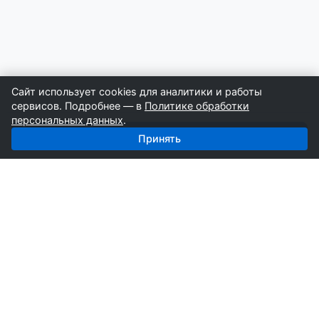
Сайт использует cookies для аналитики и работы
сервисов. Подробнее — в
Политике обработки
персональных данных
.
Получить базу: Кабель — 4 311 поставщиков
Принять
СтройкаБД
Профессиональные базы компаний России для
развития вашего бизнеса. Информация собирается