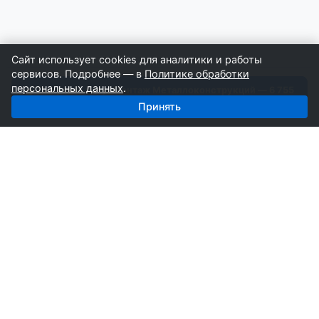
Сайт использует cookies для аналитики и работы
сервисов. Подробнее — в
Политике обработки
персональных данных
.
Получить базу: Монтаж Металлоконструкций — 6 755
строителей
Принять
СтройкаБД
Профессиональные базы компаний России для
развития вашего бизнеса. Информация собирается
вручную специалистами отрасли.