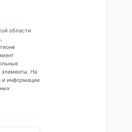
кой области
,
егионе
имент
польные
 элементы. На
в и информации
тных