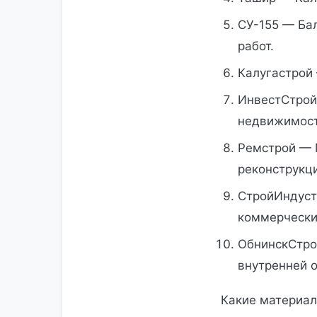
СУ-155 — Ба
работ.
Калугастрой 
ИнвестСтрой
недвижимост
Ремстрой — 
реконструкци
СтройИндуст
коммерчески
ОбнинскСтро
внутренней о
Какие материал