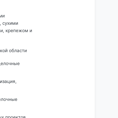
ми
, сухими
и, крепежом и
кой области
делочные
изация,
елочные
ых проектов.