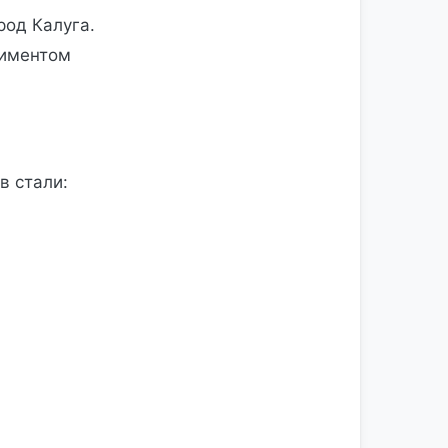
ород Калуга.
тиментом
в стали: