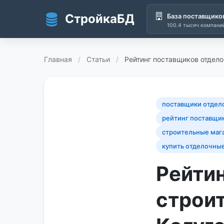
СтройкаБД
База поставщико
100.4 тысяч компани
Перейти к основному содержанию
Главная
/
Статьи
/
Рейтинг поставщиков отдел
поставщики отдел
рейтинг поставщи
строительные маг
купить отделочны
Рейти
строи