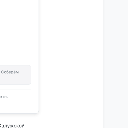
т. Соберём
кты.
 Калужской