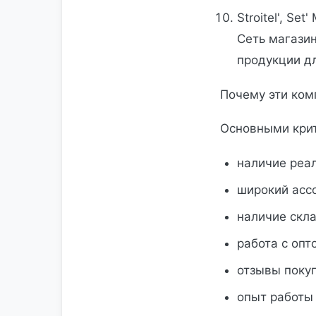
Stroitel', Se
Сеть магази
продукции д
Почему эти ком
Основными крит
наличие реа
широкий асс
наличие скла
работа с оп
отзывы покуп
опыт работы