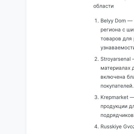
области
Belyy Dom — 
региона с ш
товаров для
узнаваемости
Stroyarsenal
материалах д
включена бл
покупателей.
Krepmarket 
продукции д
подрядчиков
Russkiye Gvo