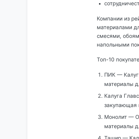
сотрудничес
Компании из ре
материалами дл
смесями, обоям
напольными по
Топ-10 покупат
ПИК — Калуг
материалы д
Калуга Главс
закупающая 
Монолит — О
материалы д
Ташир — Кал