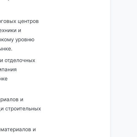
рговых центров
ехники и
сокому уровню
ынке.
 и отделочных
мпания
нке
ериалов и
ди строительных
 материалов и