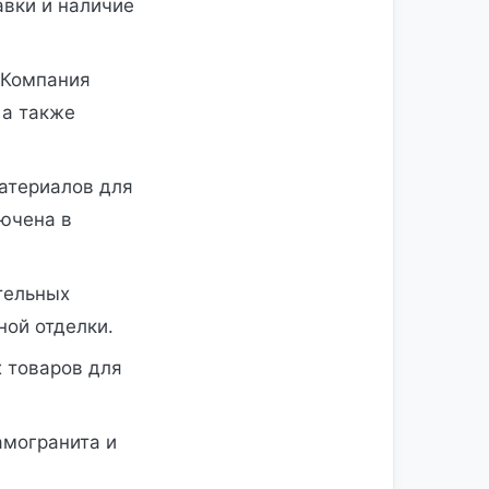
авки и наличие
. Компания
 а также
материалов для
лючена в
ительных
ной отделки.
х товаров для
амогранита и