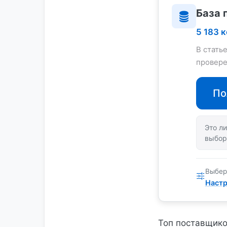
База 
5 183 
В стать
провере
По
Это ли
выбор
Выбер
Настр
Топ поставщико