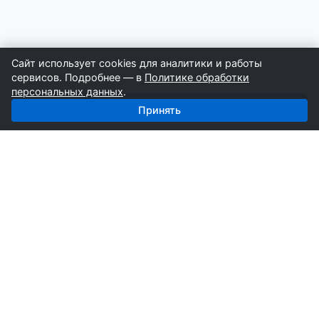
Сайт использует cookies для аналитики и работы
сервисов. Подробнее — в
Политике обработки
персональных данных
.
Получить базу
Принять
СтройкаБД
Профессиональные базы компаний России для
развития вашего бизнеса. Информация собирается
вручную специалистами отрасли.