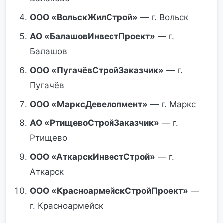
ООО «ВольскЖилСтрой»
— г. Вольск
АО «БалашовИнвестПроект»
— г.
Балашов
ООО «ПугачёвСтройЗаказчик»
— г.
Пугачёв
ООО «МарксДевелопмент»
— г. Маркс
АО «РтищевоСтройЗаказчик»
— г.
Ртищево
ООО «АткарскИнвестСтрой»
— г.
Аткарск
ООО «КрасноармейскСтройПроект»
—
г. Красноармейск