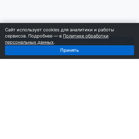
Сайт использует cookies для аналитики и работы
сервисов. Подробнее — в
Политике обработки
персональных данных
.
Получить базу: Промышленный Альпинизм — 2 154
строителей
Принять
СтройкаБД
Профессиональные базы компаний России для
развития вашего бизнеса. Информация собирается
вручную специалистами отрасли.