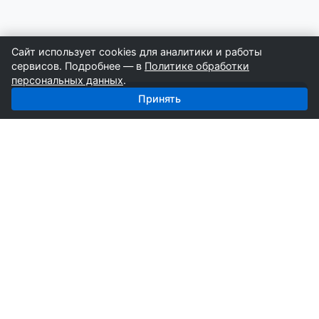
Сайт использует cookies для аналитики и работы
сервисов. Подробнее — в
Политике обработки
персональных данных
.
Получить базу: Дорожные Работы — 4 529 строителей
Принять
СтройкаБД
Профессиональные базы компаний России для
развития вашего бизнеса. Информация собирается
вручную специалистами отрасли.