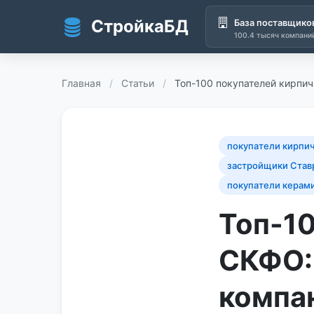
СтройкаБД
База поставщико
100.4 тысяч компани
Перейти к основному содержанию
Главная
/
Статьи
/
Топ-100 покупателей кирпич
покупатели кирпи
застройщики Став
покупатели керам
Топ-10
СКФО:
компа