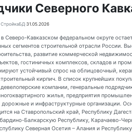
дчики Северного Кавк
: СтройкаБД
31.05.2026
 в Северо-Кавказском федеральном округе остае
вных сегментов строительной отрасли России. В
оительства, развитие коммерческой недвижимос
ъектов, гостиничных комплексов, складов и пр
ируют устойчивый спрос на облицовочный, кера
строительный кирпич. В список крупнейших покуп
 девелоперские компании, генеральные подрядчи
ногоквартирного жилья, предприятия промышле
, дорожные и инфраструктурные организации. Ос
дится на Ставропольский край, Республику Дагест
абардино-Балкарскую Республику, Карачаево-Че
еспублику Северная Осетия – Алания и Республик