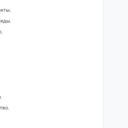
кты.
ряды.
о.
.
тво.