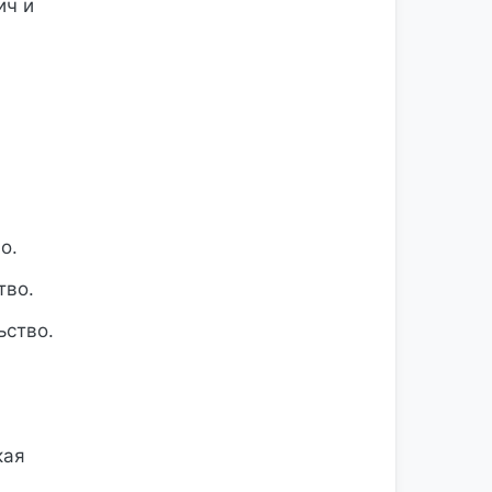
ич и
о.
тво.
ьство.
кая