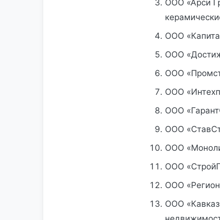
ООО «Арси Г
керамически
ООО «Капита
ООО «Достиж
ООО «Промст
ООО «Интехп
ООО «Гарант
ООО «СтавСт
ООО «Моноли
ООО «СтройГ
ООО «Регион
ООО «Кавказ
недвижимост