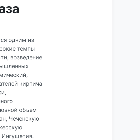
аза
тся одним из
ысокие темпы
ти, возведение
омышленных
мический,
ателей кирпича
ки,
нного
новной объем
ан, Чеченскую
ркесскую
у Ингушетия.