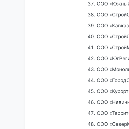
ООО «Южный 
ООО «СтройС
ООО «Кавказ
ООО «СтройЛ
ООО «СтройМ
ООО «ЮгРеги
ООО «Моноли
ООО «ГородС
ООО «Курорт
ООО «Невинн
ООО «Террит
ООО «СеверК