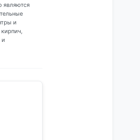
о являются
ительные
нтры и
 кирпич,
 и