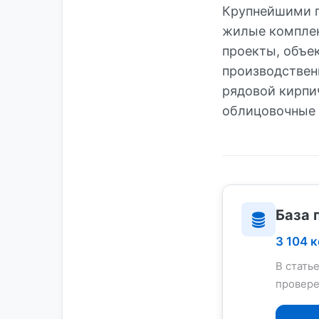
Крупнейшими п
жилые комплек
проекты, объе
производствен
рядовой кирпи
облицовочные 
База 
3 104 
В стать
провере