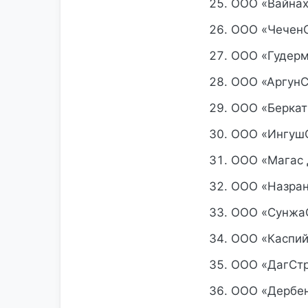
ООО «Вайнах
ООО «ЧеченС
ООО «Гудерм
ООО «АргунС
ООО «Беркат
ООО «ИнгушС
ООО «Магас 
ООО «Назран
ООО «СунжаС
ООО «Каспий
ООО «ДагСтр
ООО «Дербен