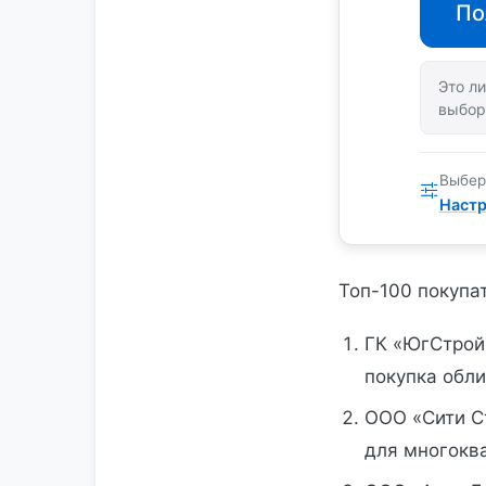
По
Это ли
выбор
Выбер
Настр
Топ-100 покупа
ГК «ЮгСтрой
покупка обли
ООО «Сити С
для многокв