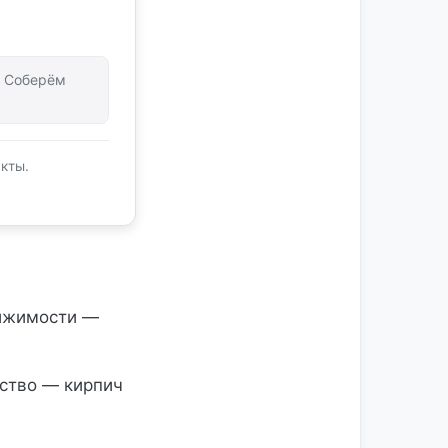
т. Соберём
кты.
ижимости —
ство — кирпич