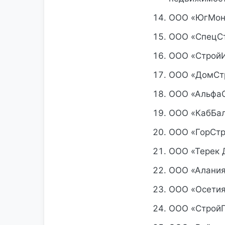
ООО «ЮгМон
ООО «СпецСт
ООО «СтройИ
ООО «ДомСтр
ООО «АльфаС
ООО «КабБал
ООО «ГорСтр
ООО «Терек 
ООО «Алания
ООО «Осетия
ООО «СтройП