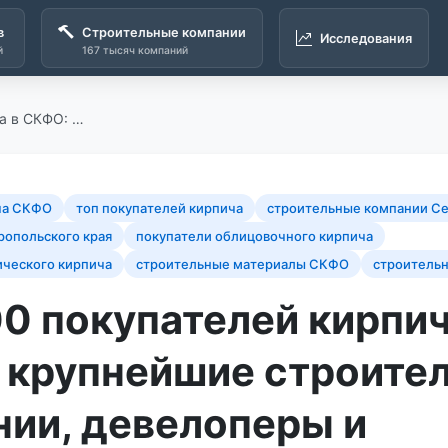
в
Строительные компании
Исследования
й
167 тысяч компаний
а в СКФО: …
ча СКФО
топ покупателей кирпича
строительные компании Се
ропольского края
покупатели облицовочного кирпича
ического кирпича
строительные материалы СКФО
строительн
0 покупателей кирпич
 крупнейшие строите
нии, девелоперы и