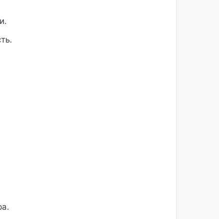
и.
ть.
.
а.