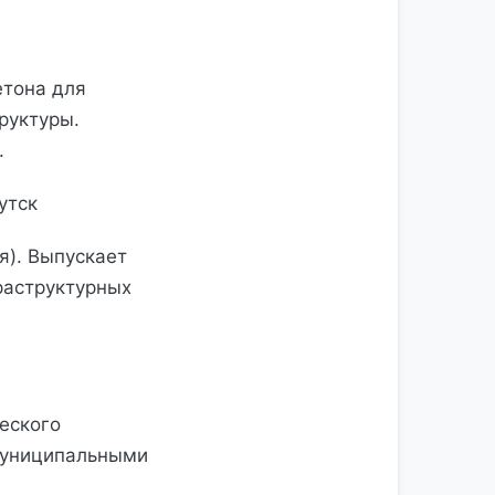
етона для
руктуры.
.
утск
я). Выпускает
раструктурных
еского
 муниципальными