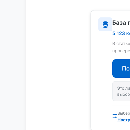
База 
5 123 
В стать
провере
По
Это ли
выбор
Выбер
Настр