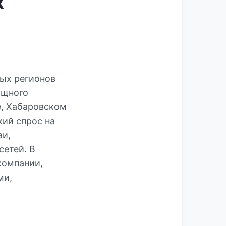
х
ых регионов
ищного
е, Хабаровском
кий спрос на
аи,
етей. В
компании,
ми,