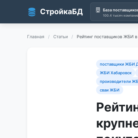
СтройкаБД
База поставщико
100.4 тысяч компани
Перейти к основному содержанию
Главная
/
Статьи
/
Рейтинг поставщиков ЖБИ в
поставщики ЖБИ 
ЖБИ Хабаровск
производители ЖБ
сваи ЖБИ
Рейти
крупн