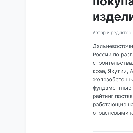
покуп
издел
Автор и редактор
Дальневосточн
России по раз
строительства
крае, Якутии,
железобетонны
фундаментные 
рейтинг поста
работающие на
отраслевыми к