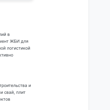
лий в
имент ЖБИ для
ной логистикой
ктивно
троительства и
и свай, плит
ектов