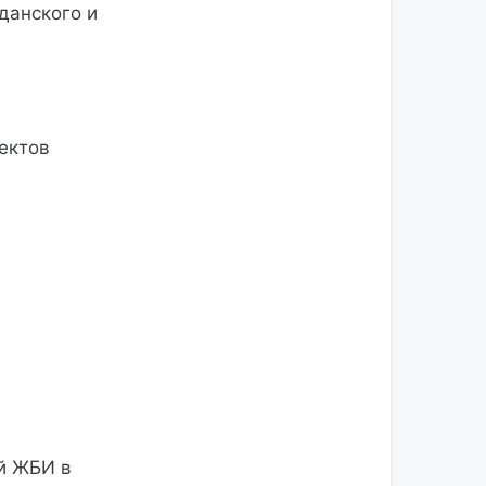
данского и
ектов
й ЖБИ в