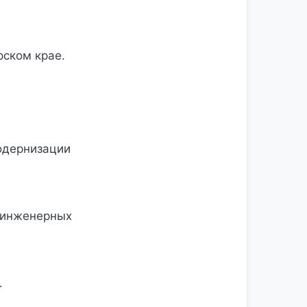
ском крае.
одернизации
и инженерных
.