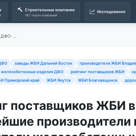
в
Строительные компании
Исследования
й
167 тысяч компаний
 ДФО: …
ДФО
заводы ЖБИ Дальний Восток
производители ЖБИ Владив
железобетонные изделия ДФО
рейтинг поставщиков ЖБИ
к
И Приморский край
ЖБИ Якутск
ЖБИ Благовещенск
доро
нг поставщиков ЖБИ 
ейшие производители 