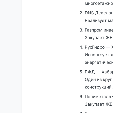
многоэтажно
DNS Девелоп
Реализует м
Газпром инв
Закупает ЖБ
РусГидро — 
Использует 
энергетическ
РЖД — Хаба
Один из кру
конструкций.
Полиметалл
Закупает ЖБ