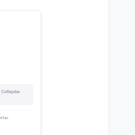
т. Соберём
кты.