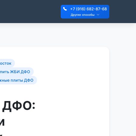
+7 (916) 682-87-68
Другие способы
осток
упить ЖБИ ДФО
жные плиты ДФО
в ДФО:
и