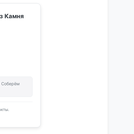
з Камня
т. Соберём
акты.