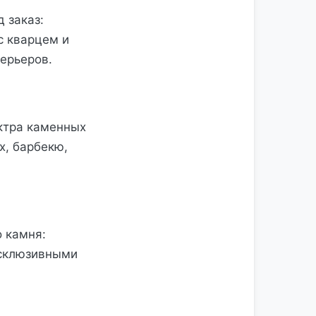
 заказ:
с кварцем и
ерьеров.
ктра каменных
х, барбекю,
 камня:
эксклюзивными