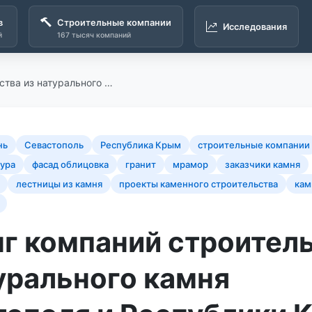
в
Строительные компании
Исследования
й
167 тысяч компаний
ства из натурального …
нь
Севастополь
Республика Крым
строительные компании
тура
фасад облицовка
гранит
мрамор
заказчики камня
лестницы из камня
проекты каменного строительства
кам
нг компаний строител
урального камня