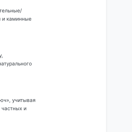
тельные/
и и каминные
у,
натурального
люч», учитывая
 частных и