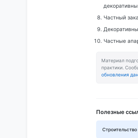
декоративны
Частный зак
Декоративные
Частные апар
Материал подго
практики. Соо
обновления да
Полезные ссы
Строительство