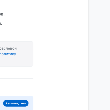
ов.
.
траслевой
политику
Рекомендуем