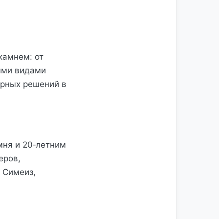
камнем: от
ыми видами
урных решений в
мня и 20‑летним
еров,
 Симеиз,