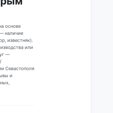
Крым
на основе
 — наличие
р, известняк).
оизводства или
луг —
/
ии Севастополя
ывы и
ных,