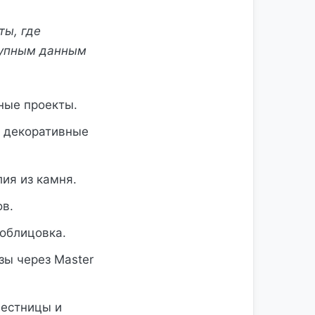
ты, где
тупным данным
ные проекты.
, декоративные
ия из камня.
ов.
 облицовка.
зы через Master
лестницы и