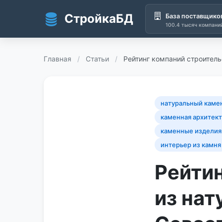
СтройкаБД
База поставщико
100.4 тысяч компани
Перейти к основному содержанию
Главная
/
Статьи
/
Рейтинг компаний строитель
натуральный каме
каменная архитек
каменные изделия
интерьер из камня
Рейти
из нат