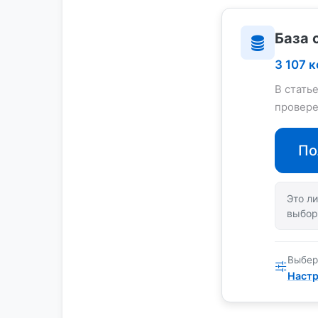
База 
3 107 
В стать
провере
По
Это ли
выбор
Выбер
Настр