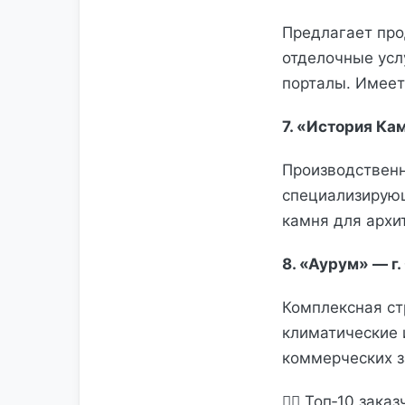
Предлагает про
отделочные усл
порталы. Имеет
7. «История К
Производственн
специализирующ
камня для архи
8. «Аурум» — г
Комплексная ст
климатические 
коммерческих з
👷‍♂️ Топ‑10 зак