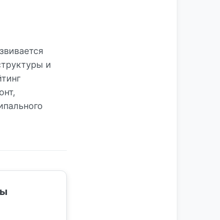
звивается
структуры и
йтинг
онт,
ипального
ты