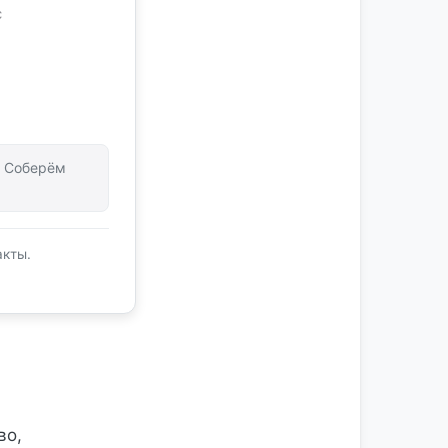
с
т. Соберём
акты.
во,