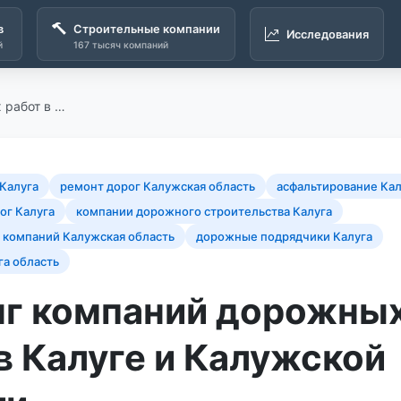
в
Строительные компании
Исследования
й
167 тысяч компаний
 работ в …
Калуга
ремонт дорог Калужская область
асфальтирование Кал
ог Калуга
компании дорожного строительства Калуга
 компаний Калужская область
дорожные подрядчики Калуга
га область
нг компаний дорожны
в Калуге и Калужской