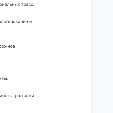
ональных трасс.
альтирование и
орожное
,
кты.
мосты, развязки