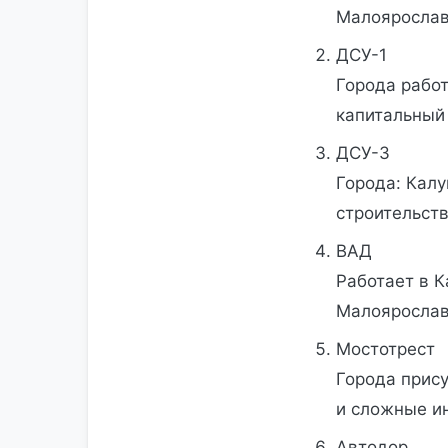
Малоярослав
ДСУ-1
Города работ
капитальный 
ДСУ-3
Города: Кал
строительств
ВАД
Работает в К
Малоярослав
Мостотрест
Города прису
и сложные и
Автодор