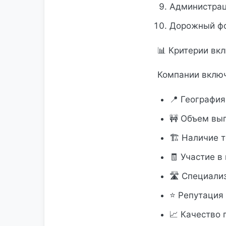
Администрац
Дорожный фо
📊 Критерии вк
Компании включ
📍 География
🚧 Объем вы
🏗 Наличие т
🧾 Участие в
🛣 Специализ
⭐ Репутация
📈 Качество 