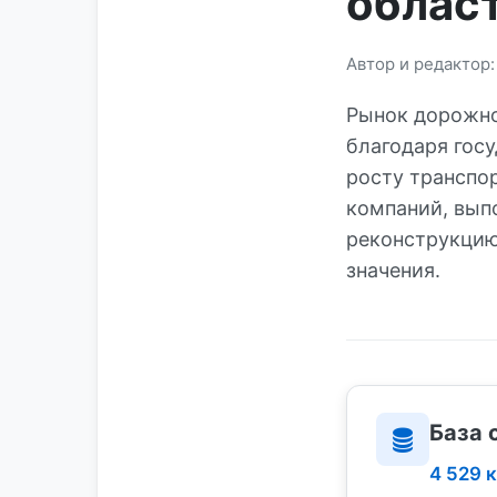
облас
Автор и редактор
Рынок дорожно
благодаря гос
росту транспо
компаний, вып
реконструкцию
значения.
База 
4 529 