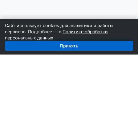
Сайт использует cookies для аналитики и работы
сервисов. Подробнее — в
Политике обработки
персональных данных
.
Получить базу: Буровые Работы — 4 152 строителей
Принять
СтройкаБД
Профессиональные базы компаний России для
развития вашего бизнеса. Информация собирается
вручную специалистами отрасли.