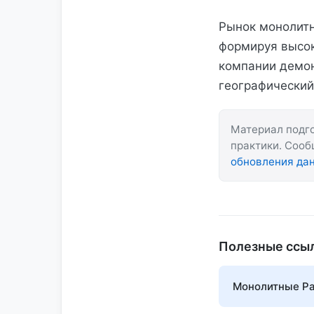
Рынок монолитн
формируя высок
компании демон
географический
Материал подго
практики. Соо
обновления да
Полезные ссы
Монолитные Ра