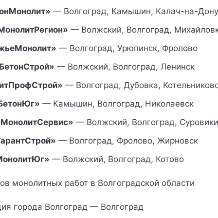
онМонолит»
— Волгоград, Камышин, Калач-на-Дон
МонолитРегион»
— Волжский, Волгоград, Михайлов
жьеМонолит»
— Волгоград, Урюпинск, Фролово
БетонСтрой»
— Волжский, Волгоград, Ленинск
итПрофСтрой»
— Волгоград, Дубовка, Котельников
БетонЮг»
— Камышин, Волгоград, Николаевск
нМонолитСервис»
— Волжский, Волгоград, Суровик
ГарантСтрой»
— Волгоград, Фролово, Жирновск
МонолитЮг»
— Волжский, Волгоград, Котово
ков монолитных работ в Волгоградской области
ия города Волгоград — Волгоград