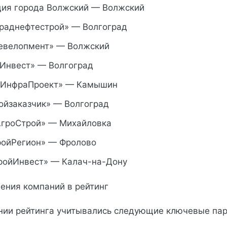
ия города Волжский — Волжский
раднефтестрой» — Волгоград
евелопмент» — Волжский
Инвест» — Волгоград
нИнфраПроект» — Камышин
ойзаказчик» — Волгоград
гроСтрой» — Михайловка
ойРегион» — Фролово
ойИнвест» — Калач-на-Дону
ения компаний в рейтинг
нии рейтинга учитывались следующие ключевые па