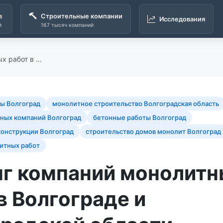
в
Строительные компании
Исследования
й
167 тысяч компаний
х работ в …
ы Волгоград
монолитное строительство Волгоградская область
ьных компаний Волгоград
бетонные работы Волгоград
онструкции Волгоград
строительство домов монолит Волгоград
итных работ
нг компаний монолит
в Волгограде и