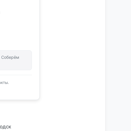
с
т. Соберём
акты.
одск