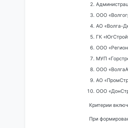
Администрац
ООО «Волгог
АО «Волга-Д
ГК «ЮгСтрой
ООО «Регио
МУП «Горстр
ООО «ВолгаА
АО «ПромСтр
ООО «ДонСтр
Критерии включ
При формирова