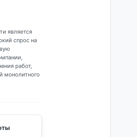
ти является
окий спрос на
ивую
омпании,
ения работ,
й монолитного
оты