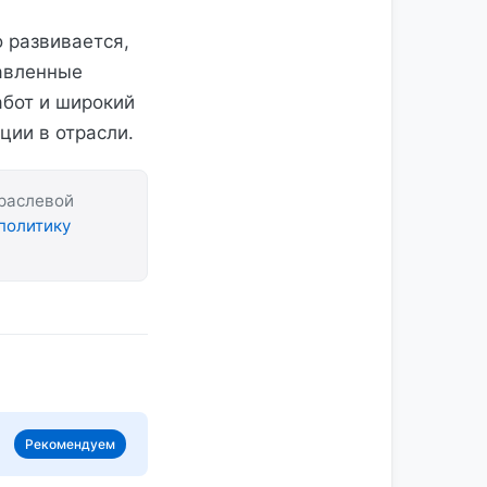
 развивается,
авленные
абот и широкий
ции в отрасли.
траслевой
политику
Рекомендуем