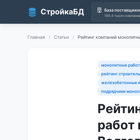
СтройкаБД
База поставщико
100.4 тысяч компани
Перейти к основному содержанию
Главная
/
Статьи
/
Рейтинг компаний монолитны
монолитные работ
рейтинг строител
железобетонные к
подрядчики монол
Рейти
работ 