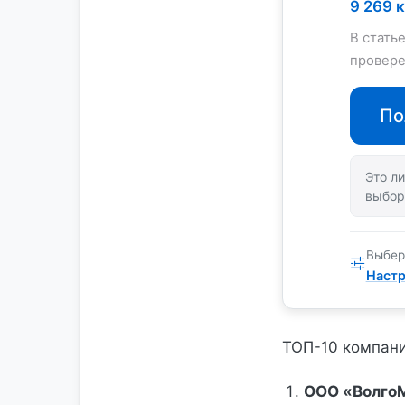
9 269 
В стать
провере
По
Это ли
выбор
Выбер
Настр
ТОП-10 компани
ООО «Волго