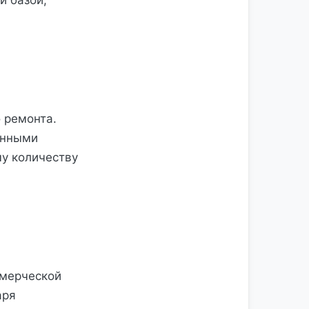
й базой,
 ремонта.
енными
у количеству
ммерческой
аря