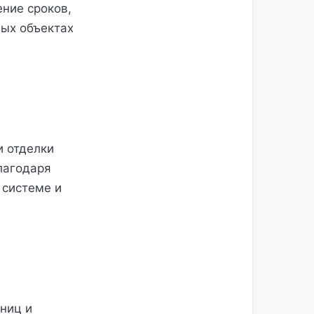
ение сроков,
ных объектах
и отделки
лагодаря
 системе и
ниц и