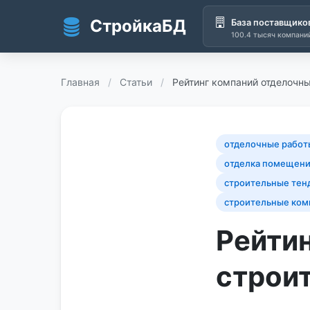
СтройкаБД
База поставщико
100.4 тысяч компани
Перейти к основному содержанию
Главная
/
Статьи
/
Рейтинг компаний отделочн
отделочные рабо
отделка помещени
строительные тен
строительные ком
Рейти
строи