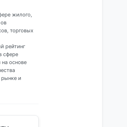
фере жилого,
мов
сов, торговых
й рейтинг
в сфере
 на основе
чества
 рынке и