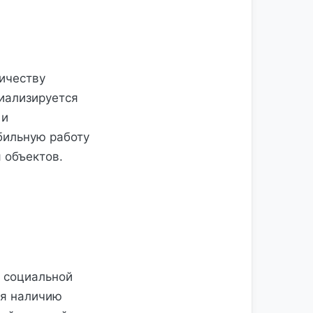
ичеству
иализируется
 и
бильную работу
я объектов.
в социальной
ря наличию