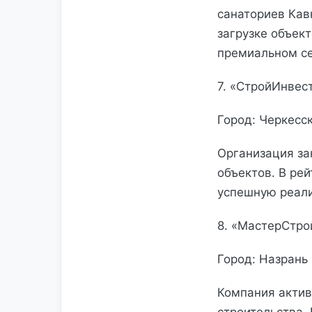
санаториев Кав
загрузке объек
премиальном се
7. «СтройИнвес
Город: Черкесс
Организация за
объектов. В ре
успешную реали
8. «МастерСтро
Город: Назрань
Компания актив