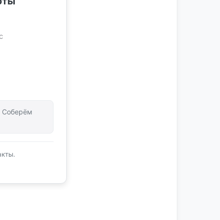
оты
с
т. Соберём
акты.