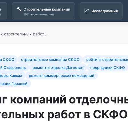
в
Строительные компании
Исследования
й
167 тысяч компаний
ых строительных работ …
ты СКФО
строительные компании СКФО
рейтинг строительны
й Ставрополь
ремонт и отделка Дагестан
подрядчики СКФО
деры Кавказ
ремонт коммерческих помещений
пании Грозный
нг компаний отделочн
тельных работ в СКФО