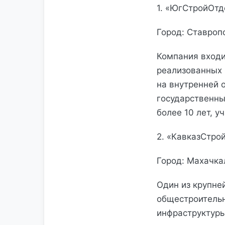
1. «ЮгСтройОтд
Город: Ставроп
Компания входи
реализованных 
на внутренней 
государственны
более 10 лет, у
2. «КавказСтро
Город: Махачка
Один из крупне
общестроительн
инфраструктуры