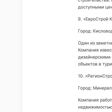
строительства.
доступными цен
9. «ЕвроСтрой 
Город: Кислово
Один из заметн
Компания извес
дизайнерскими 
объектов в тур
10. «РегионСт
Город: Минера
Компания работ
недвижимостью 