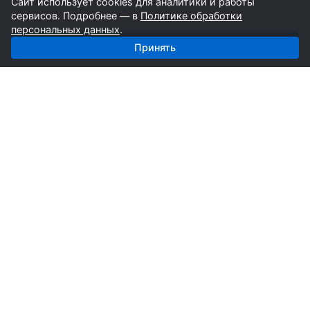
Сайт использует cookies для аналитики и работы
сервисов. Подробнее — в
Политике обработки
персональных данных
.
Получить базу: Насосы — 3 789 поставщиков
Принять
СтройкаБД
Профессиональные базы компаний России для
развития вашего бизнеса. Информация собирается
вручную специалистами отрасли.
Продукты