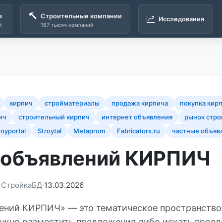
в
Строительные компании
Исследования
й
167 тысяч компаний
кирпич
стройматериалы
продажа кирпича
покупка кир
ич
строительный кирпич
интернет объявления
рынок стр
royportal
Stroytal
Metaprom
Fabricators.ru
частные объяв
 объявлений КИРПИЧ
: СтройкаБД
13.03.2026
ений КИРПИЧ» — это тематическое пространство
можно разместить предложения либо искать пред