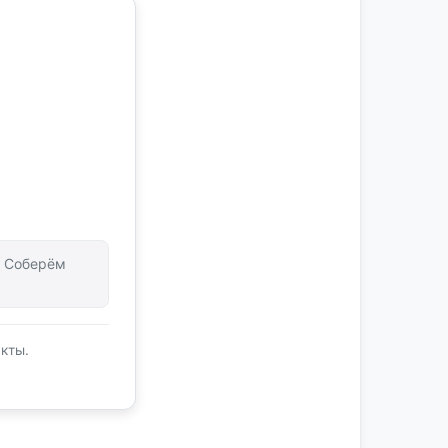
т. Соберём
кты.