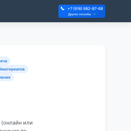
+7 (916) 682-87-68
Другие способы
пича
ойматериалов
ления
 (онлайн или
ложения по