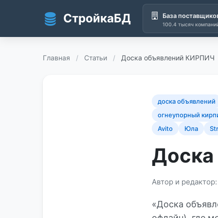
СтройкаБД
База поставщико
100.4 тысяч компани
Перейти к основному содержанию
Главная
/
Статьи
/
Доска объявлений КИРПИЧ
доска объявлений
огнеупорный кирп
Avito
Юла
St
Доска
Автор и редактор
«Доска объявл
офлайн), где 