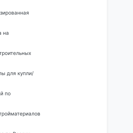
зированная
а на
троительных
лы для купли/
й по
стройматериалов