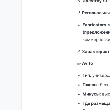
Gdestroy.ru
📍
Региональны
Fabricators.
(предложени
коммерчески
📌
Характерист
🧱
Avito
Тип:
универса
Плюсы:
бесп
Минусы:
выс
Где размеща