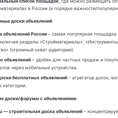
альный список площадок
, где можно размещать об
йматериалах в России (в порядке важности/популярн
пные доски объявлений
ка объявлений России
– самая популярная площадка
 включая разделы «Стройматериалы», «Инструменты
во» (огромный охват аудитории).
с объявлений
– удобен для частных продаж и покуп
алов через мобильные устройства.
доски бесплатных объявлений
– агрегатор досок, в
 категории.
е доски/форумы с объявлениями
su — строительная доска объявлений
– концентриру