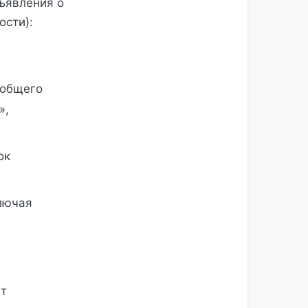
ъявления о
ости):
 общего
»,
ок
ключая
ет