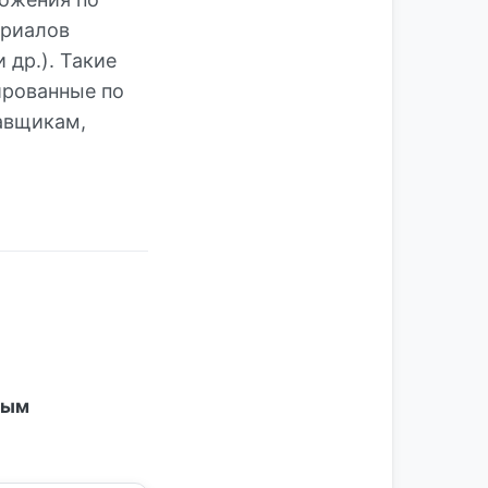
ериалов
др.). Такие
ированные по
авщикам,
ным