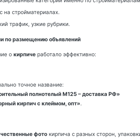
изированные категории именно по стройматериалам
с на стройматериалах.
ий трафик, узкие рубрики.
и по размещению объявлений
ние о
кирпиче
работало эффективно:
ально точное название:
оительный полнотелый М125 – доставка РФ»
рный кирпич с клеймом, опт»
.
ачественные фото
кирпича с разных сторон, упаковк