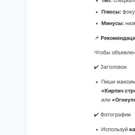
Тип:
специал
Плюсы:
фоку
Минусы:
низк
📌
Рекомендаци
Чтобы объявле
✔️ Заголовок
Пиши максим
«Кирпич стр
или
«Огнеупо
✔️ Фотографии
Используй
к