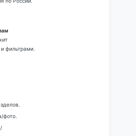
я по России.
лам
жит
 и фильтрами.
зделов.
а/фото.
/