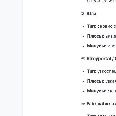
Строительств
🛠
Юла
Тип:
сервис 
Плюсы:
акти
Минусы:
ино
🧰
Stroyportal /
Тип:
узкоспе
Плюсы:
узка
Минусы:
мень
🧱
Fabricators.r