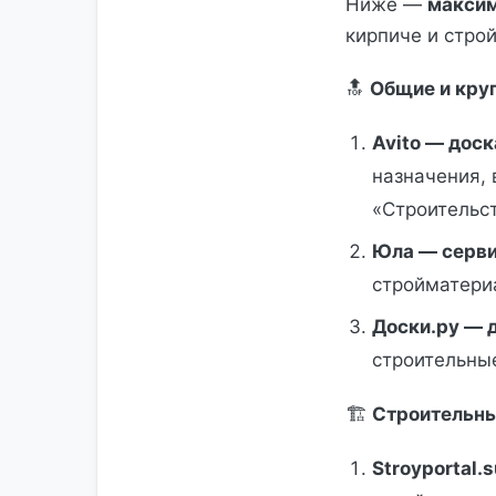
Ниже —
максим
кирпиче и стро
🔝
Общие и кру
Avito — дос
назначения,
«Строительст
Юла — серви
стройматери
Доски.ру — 
строительные
🏗
Строительны
Stroyportal.