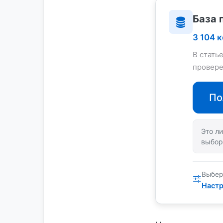
База 
3 104 
В стать
провере
По
Это ли
выбор
Выбер
Настр