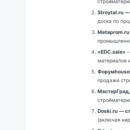
стройматериа
Stroytal.ru 
доска по пр
Metaprom.ru
промышленны
«EDC.sale»
–
материалов и
Форумhouse
продажи стр
МастерГрад
стройматери
Doski.ru — с
(включая кир