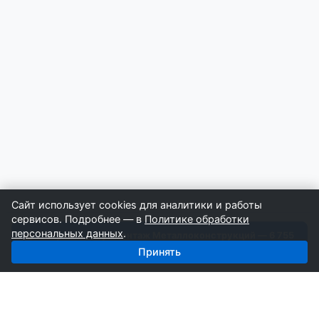
Сайт использует cookies для аналитики и работы
сервисов. Подробнее — в
Политике обработки
персональных данных
.
Получить базу: Монтаж Металлоконструкций — 6 755
строителей
Принять