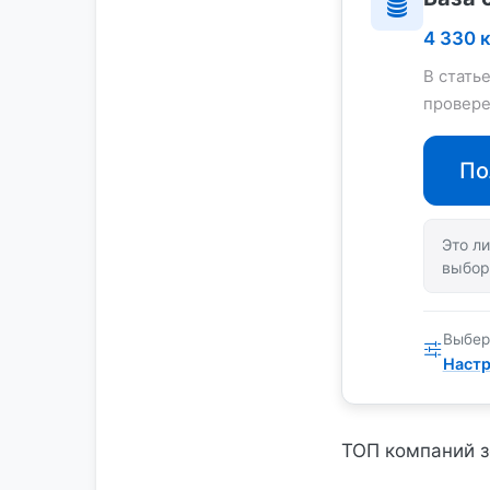
4 330 
В стать
провере
По
Это ли
выбор
Выбер
Настр
ТОП компаний з