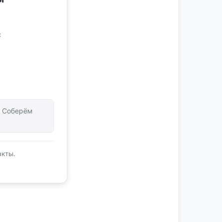
с
т. Соберём
акты.