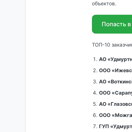
объектов.
Попасть в
ТОП-10 заказчи
АО «Удмурт
ООО «Ижевс
АО «Воткинс
ООО «Сарапу
АО «Глазовс
ООО «Можга
ГУП «Удмур