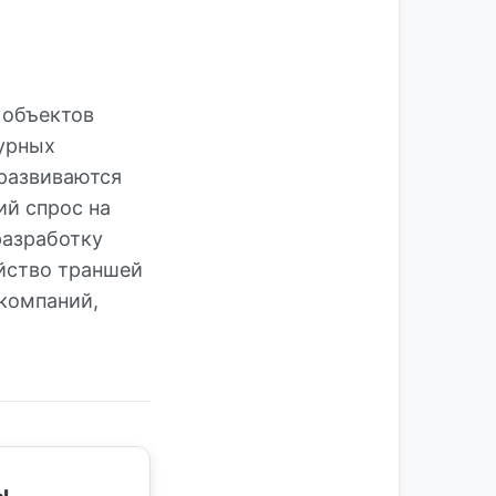
 объектов
урных
 развиваются
ий спрос на
разработку
ойство траншей
 компаний,
ы