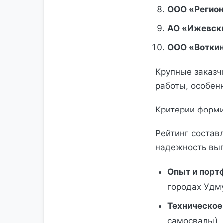
ООО «Регион
АО «Ижевск
ООО «Воткин
Крупные заказч
работы, особен
Критерии форми
Рейтинг состав
надежность вып
Опыт и порт
городах Удм
Техническое
самосвалы)