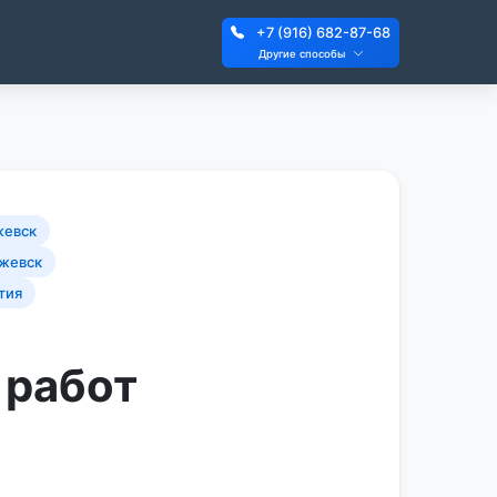
+7 (916) 682-87-68
Другие способы
жевск
жевск
тия
 работ