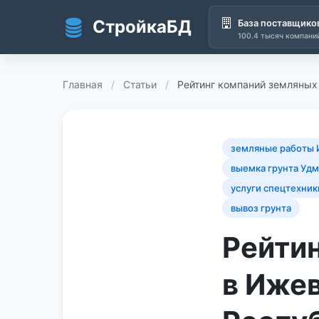
СтройкаБД
База поставщико
100.4 тысяч компани
Перейти к основному содержанию
Главная
/
Статьи
/
Рейтинг компаний земляных
земляные работы 
выемка грунта Уд
услуги спецтехник
вывоз грунта
Рейти
в Иже