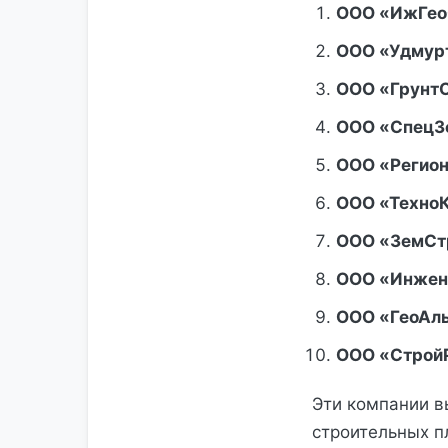
ООО «ИжГео
ООО «Удмур
ООО «Грунт
ООО «СпецЗ
ООО «Регио
ООО «ТехноК
ООО «ЗемСт
ООО «Инжен
ООО «ГеоАл
ООО «Строй
Эти компании в
строительных 