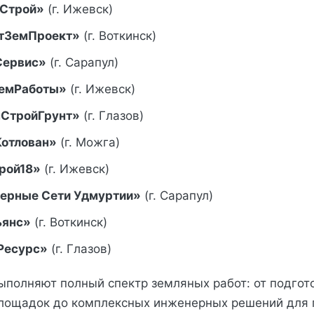
Строй»
(г. Ижевск)
тЗемПроект»
(г. Воткинск)
Сервис»
(г. Сарапул)
емРаботы»
(г. Ижевск)
нСтройГрунт»
(г. Глазов)
отлован»
(г. Можга)
рой18»
(г. Ижевск)
ерные Сети Удмуртии»
(г. Сарапул)
ьянс»
(г. Воткинск)
Ресурс»
(г. Глазов)
ыполняют полный спектр земляных работ: от подгот
площадок до комплексных инженерных решений дл