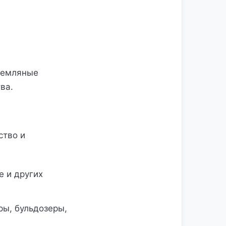
земляные
ва.
ство и
 и других
ры, бульдозеры,