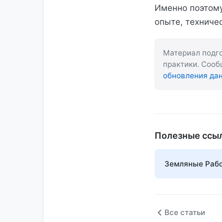
Именно поэтому
опыте, техниче
Материал подго
практики. Соо
обновления да
Полезные ссы
Земляные Рабо
Все статьи