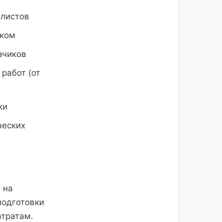
листов
иком
зчиков
работ (от
ки
ческих
 на
подготовки
атратам.