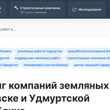
в
Строительные компании
Исследования
й
167 тысяч компаний
 работ в …
Ижевск
земляные работы Удмуртия
разработка котлованов И
муртия
подрядчики земляных работ
строительные компании И
и Удмуртия
планировка участка Ижевск
рытье траншей Удмур
нг компаний земляных
вске и Удмуртской