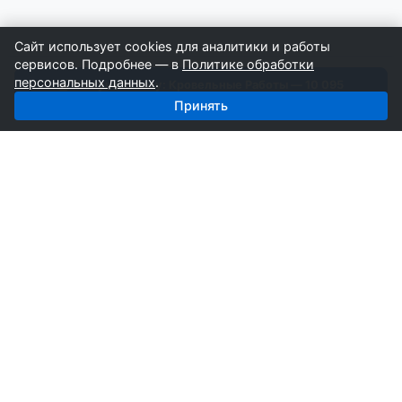
Сайт использует cookies для аналитики и работы
сервисов. Подробнее — в
Политике обработки
персональных данных
.
Получить базу: Кровельные Работы — 10 095
строителей
Принять
СтройкаБД
Профессиональные базы компаний России для
развития вашего бизнеса. Информация собирается
вручную специалистами отрасли.