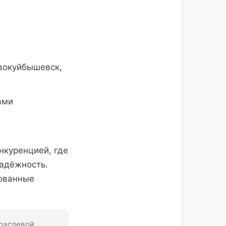
вокуйбышевск,
ами
нкуренцией, где
надёжность.
бованные
траслевой