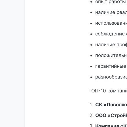
опыт работы 
наличие реа
использован
соблюдение 
наличие про
положительн
гарантийные
разнообразие
ТОП-10 компани
СК «Поволж
ООО «Строй
Компания «К