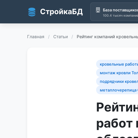
СтройкаБД
База поставщико
100.4 тысяч компани
Перейти к основному содержанию
Главная
/
Статьи
/
Рейтинг компаний кровельны
кровельные работ
монтаж кровли То
подрядчики крове
металлочерепица
Рейти
работ 