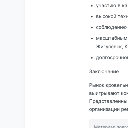
участию в к
высокой тех
соблюдению 
масштабным 
Жигулёвск, 
долгосрочно
Заключение
Рынок кровельн
выигрывают ком
Представленный
организации ре
Материал подго