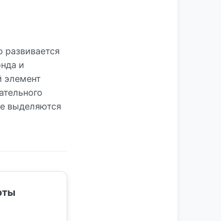
о развивается
онда и
й элемент
ательного
ые выделяются
оты