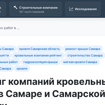
в
Строительные компании
Исследования
й
167 тысяч компаний
х работ в …
ы Самара
кровля Самарская область
ремонт крыши Самара
льятти
кровельные компании рейтинг
строительство Самара
льных работ
гидроизоляция крыши
мягкая кровля Самара
 Самара
кровля
нг компаний кровельн
в Самаре и Самарско