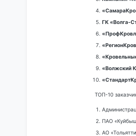
«СамараКр
ГК «Волга-С
«ПрофКровл
«РегионКро
«Кровельны
«Волжский 
«СтандартК
ТОП-10 заказчи
Администрац
ПАО «Куйбыш
АО «Тольятти