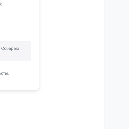
с
т. Соберём
акты.