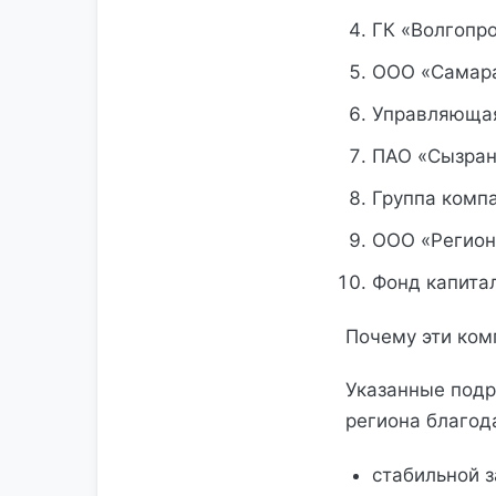
ГК «Волгопр
ООО «Самара
Управляющая
ПАО «Сызран
Группа комп
ООО «Регион
Фонд капита
Почему эти ком
Указанные подр
региона благод
стабильной 