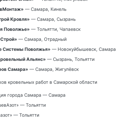
овМонтаж»
— Самара, Кинель
трой Кровля»
— Самара, Сызрань
я Поволжье»
— Тольятти, Чапаевск
вСтрой»
— Самара, Отрадный
е Системы Поволжья»
— Новокуйбышевск, Самара
Кровельный Альянс»
— Сызрань, Тольятти
ров Самара»
— Самара, Жигулёвск
ков кровельных работ в Самарской области
ия города Самара — Самара
евАзот» — Тольятти
азот» — Тольятти