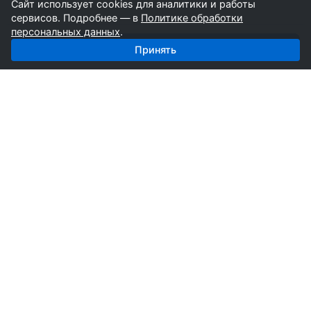
Сайт использует cookies для аналитики и работы
сервисов. Подробнее — в
Политике обработки
персональных данных
.
Получить базу: Стройтехника — 5 752 поставщиков
Принять
СтройкаБД
Профессиональные базы компаний России для
развития вашего бизнеса. Информация собирается
вручную специалистами отрасли.
Продукты