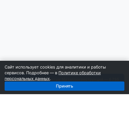
Сайт использует cookies для аналитики и работы
сервисов. Подробнее — в
Политике обработки
персональных данных
.
Получить базу: Монтаж Металлоконструкций — 6 755
строителей
Принять