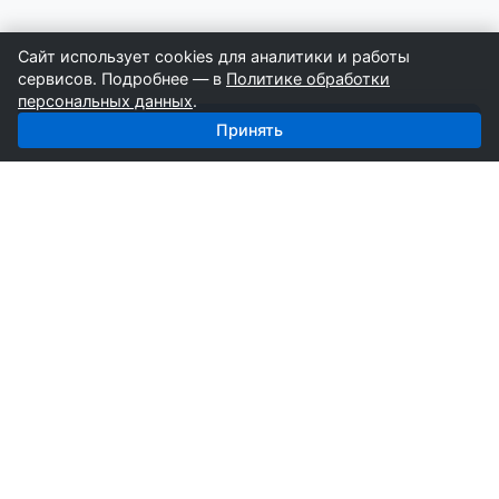
Сайт использует cookies для аналитики и работы
сервисов. Подробнее — в
Политике обработки
персональных данных
.
Получить базу: Кирпич — 3 104 поставщиков
Принять
СтройкаБД
Профессиональные базы компаний России для
развития вашего бизнеса. Информация собирается
вручную специалистами отрасли.