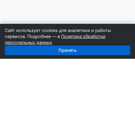
Сайт использует cookies для аналитики и работы
сервисов. Подробнее — в
Политике обработки
персональных данных
.
Получить базу: Каркасные Дома — 4 838 строителей
Принять
СтройкаБД
Профессиональные базы компаний России для
развития вашего бизнеса. Информация собирается
вручную специалистами отрасли.