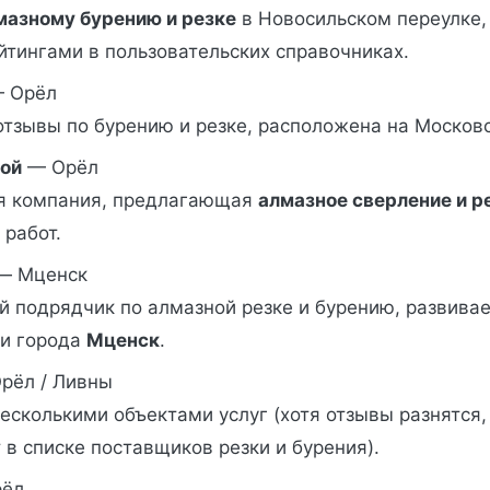
мазному бурению и резке
в Новосильском переулке,
йтингами в пользовательских справочниках.
 Орёл
отзывы по бурению и резке, расположена на Москов
ой
— Орёл
я компания, предлагающая
алмазное сверление и р
работ.
— Мценск
й подрядчик по алмазной резке и бурению, развива
ии города
Мценск
.
рёл / Ливны
есколькими объектами услуг (хотя отзывы разнятся,
 в списке поставщиков резки и бурения).
ёл