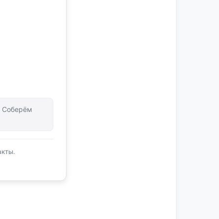
т. Соберём
акты.