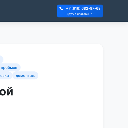
+7 (916) 682-87-68
Другие способы
а проёмов
резки
демонтаж
ной