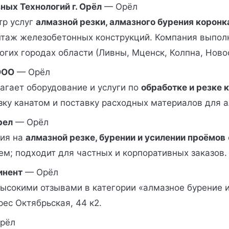
ных Технологий г. Орёл
— Орёл
тр услуг
алмазной резки, алмазного бурения коронк
нтаж железобетонных конструкций. Компания выпол
огих городах области (Ливны, Мценск, Колпна, Новос
ООО
— Орёл
агает оборудование и услуги по
обработке и резке 
ку канатом и поставку расходных материалов для а
рел
— Орёл
ия на
алмазной резке, бурении и усилении проёмов
м; подходит для частных и корпоративных заказов.
инент
— Орёл
ысокими отзывами в категории «алмазное бурение и
ес Октябрьская, 44 к2.
рёл