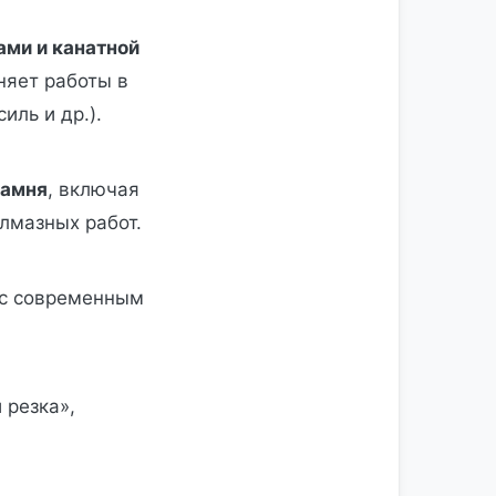
ами и канатной
няет работы в
иль и др.).
камня
, включая
лмазных работ.
с современным
 резка»,