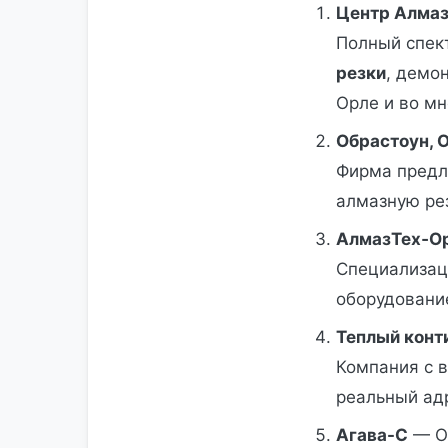
Центр Алмаз
Полный спек
резки
, демо
Орле и во мн
Обрастоун, 
Фирма предл
алмазную рез
АлмазТех‑О
Специализац
оборудование
Теплый конт
Компания с в
реальный адр
Агава-С
— О