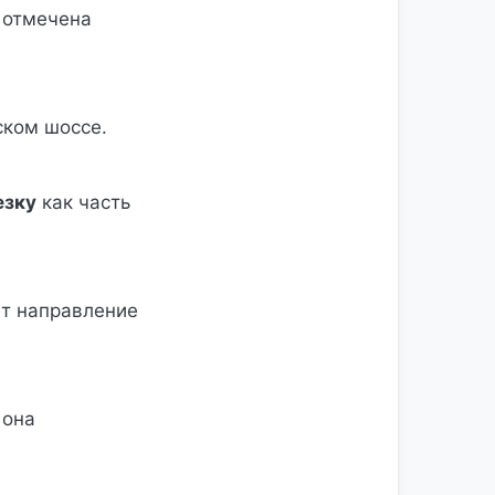
 отмечена
ском шоссе.
езку
как часть
ет направление
 она