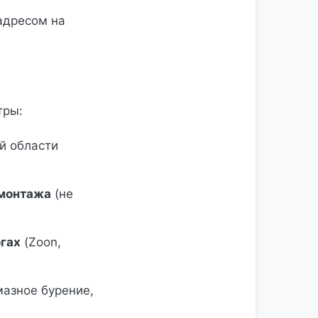
 адресом на
тры:
й области
емонтажа
(не
огах
(Zoon,
мазное бурение,