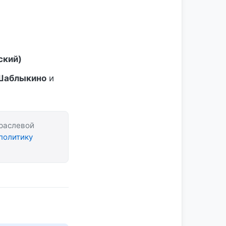
ский)
 Шаблыкино
и
траслевой
политику