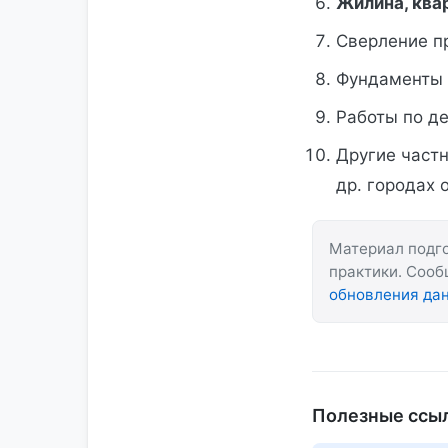
Жилина, ква
Сверление 
Фундаменты 
Работы по д
Другие част
др. городах 
Материал подго
практики. Соо
обновления да
Полезные ссы