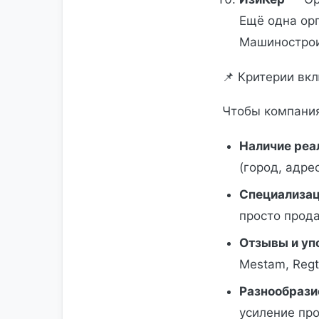
Ещё одна орг
Машинострои
📌 Критерии вк
Чтобы компания
Наличие реа
(город, адрес
Специализац
просто прод
Отзывы и уп
Mestam, Regt
Разнообразие
усиление пр