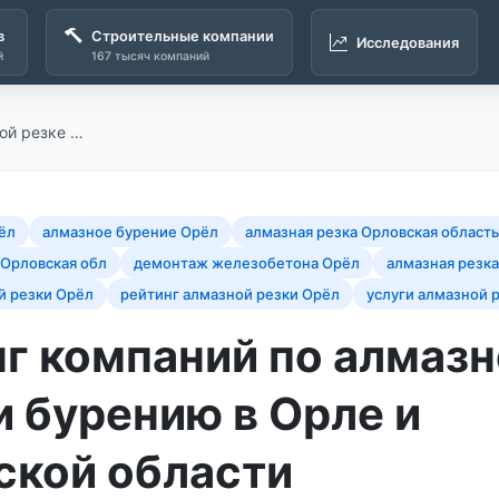
в
Строительные компании
Исследования
й
167 тысяч компаний
ой резке …
ёл
алмазное бурение Орёл
алмазная резка Орловская область
 Орловская обл
демонтаж железобетона Орёл
алмазная резк
й резки Орёл
рейтинг алмазной резки Орёл
услуги алмазной 
г компаний по алмаз
и бурению в Орле и
ской области