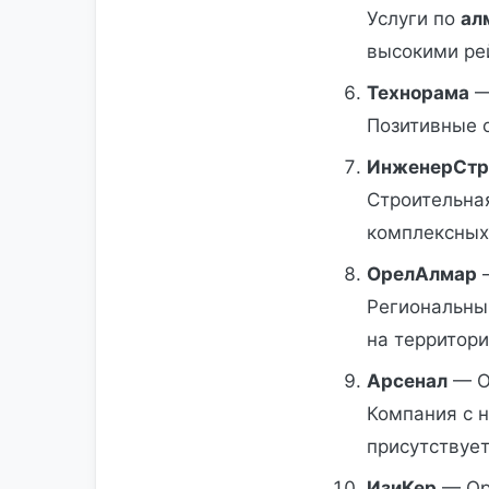
Услуги по
ал
высокими ре
Технорама
—
Позитивные 
ИнженерСтр
Строительна
комплексных 
ОрелАлмаp
Региональны
на территор
Арсенал
— О
Компания с н
присутствует
ИзиКер
— Ор