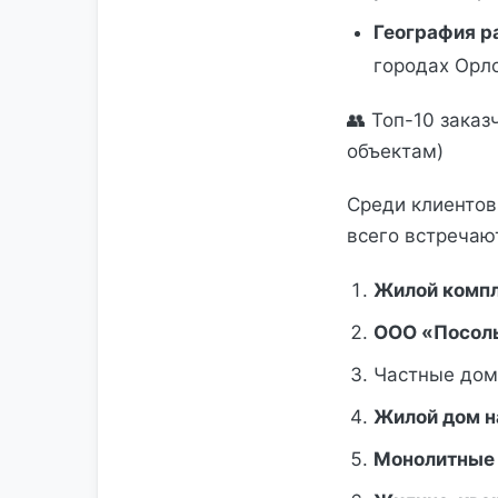
География р
городах Орло
👥 Топ-10 зака
объектам)
Среди клиентов
всего встречаю
Жилой компл
ООО «Посоль
Частные дом
Жилой дом н
Монолитные