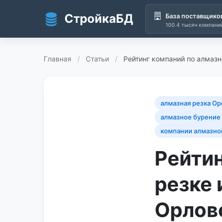
СтройкаБД
База поставщико
100.4 тысяч компани
Перейти к основному содержанию
Главная
/
Статьи
/
Рейтинг компаний по алмазн
алмазная резка Ор
алмазное бурение
компании алмазно
Рейтин
резке 
Орлов