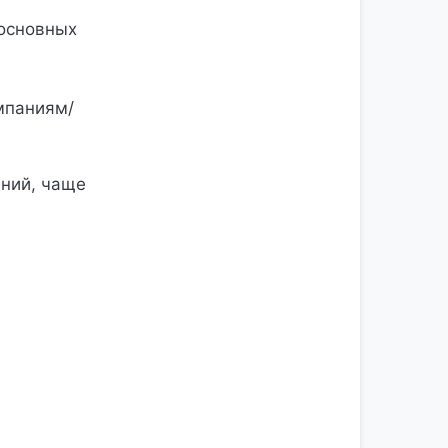
основных
омпаниям/
ний, чаще