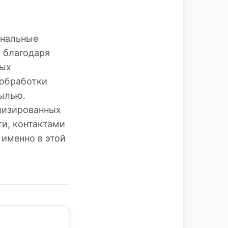
ональные
в благодаря
ных
 обработки
ылью.
лизированных
и, контактами
 именно в этой