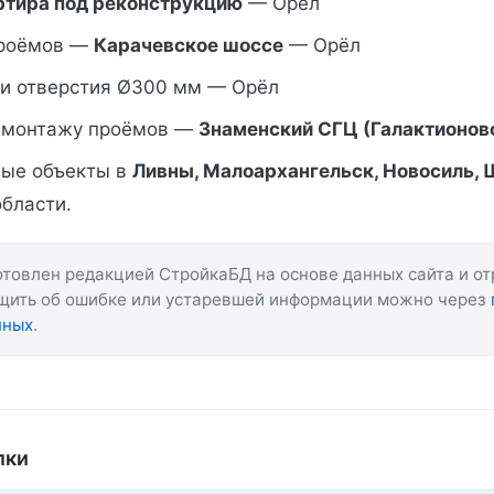
ртира под реконструкцию
— Орёл
проёмов —
Карачевское шоссе
— Орёл
и отверстия Ø300 мм — Орёл
емонтажу проёмов —
Знаменский СГЦ (Галактионов
ные объекты в
Ливны, Малоархангельск, Новосиль,
области.
товлен редакцией СтройкаБД на основе данных сайта и о
бщить об ошибке или устаревшей информации можно через
нных
.
лки