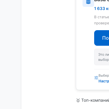
1 633 
В стать
провере
По
Это ли
выбор
Выбер
Настр
🥇 Топ-компани