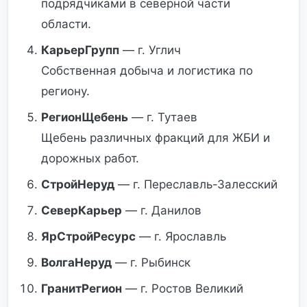
подрядчиками в северной части
области.
КарьерГрупп
— г. Углич
Собственная добыча и логистика по
региону.
РегионЩебень
— г. Тутаев
Щебень различных фракций для ЖБИ и
дорожных работ.
СтройНеруд
— г. Переславль-Залесский
СеверКарьер
— г. Данилов
ЯрСтройРесурс
— г. Ярославль
ВолгаНеруд
— г. Рыбинск
ГранитРегион
— г. Ростов Великий