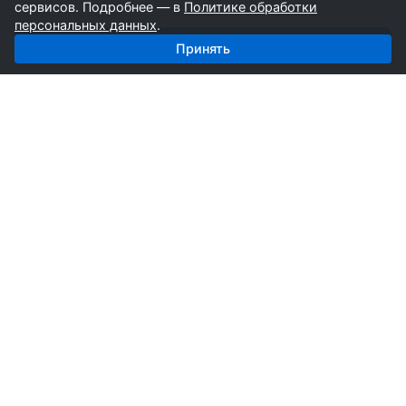
сервисов. Подробнее — в
Политике обработки
персональных данных
.
Получить базу: Пиломатериалы — 2 575 поставщиков
Принять
СтройкаБД
Профессиональные базы компаний России для
развития вашего бизнеса. Информация собирается
вручную специалистами отрасли.
Продукты