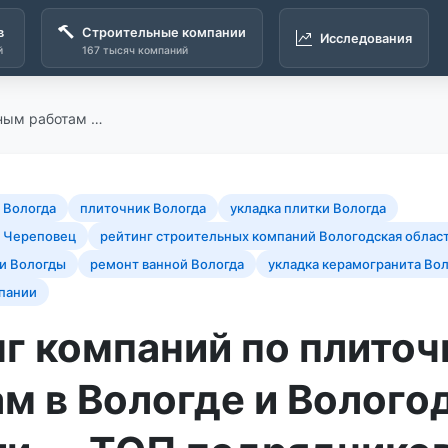
в
Строительные компании
Исследования
й
167 тысяч компаний
чным работам …
 Вологда
плиточник Вологда
укладка плитки Вологда
 Череповец
рейтинг строительных компаний Вологодская облас
и Вологды
ремонт ванной Вологда
укладка керамогранита Во
пании
нг компаний по плито
м в Вологде и Волого