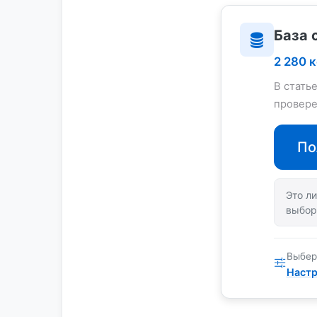
База 
2 280 
В стать
провере
По
Это ли
выбор
Выбер
Настр