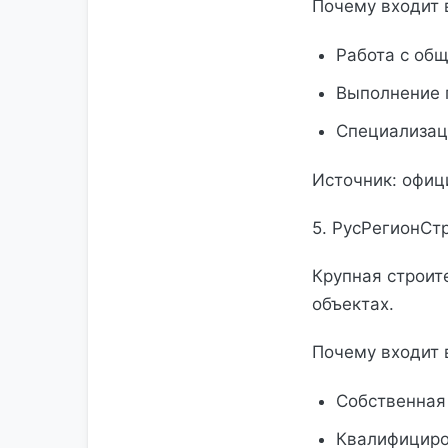
Почему входит 
Работа с об
Выполнение 
Специализац
Источник: офиц
5. РусРегионСт
Крупная строи
объектах.
Почему входит 
Собственная
Квалифициро