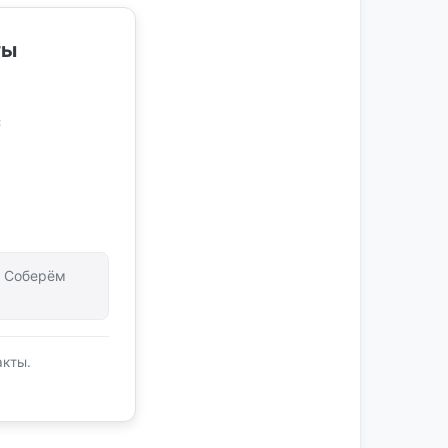
ты
с
т. Соберём
акты.