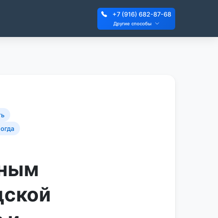
+7 (916) 682-87-68
Другие способы
ть
логда
чным
дской