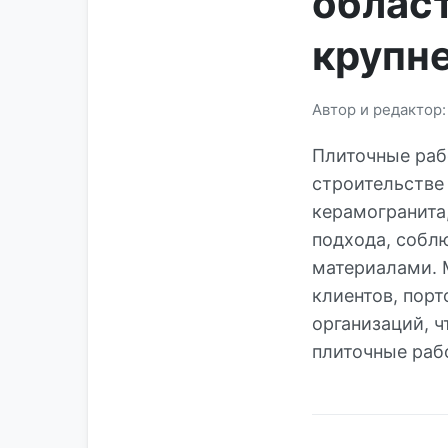
облас
крупн
Автор и редактор
Плиточные раб
строительстве
керамогранита
подхода, собл
материалами. 
клиентов, пор
организаций, 
плиточные рабо