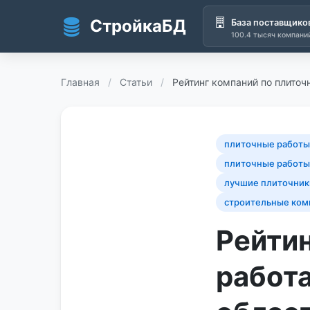
СтройкаБД
База поставщико
100.4 тысяч компани
Перейти к основному содержанию
Главная
/
Статьи
/
Рейтинг компаний по плито
плиточные работы
плиточные работы
лучшие плиточник
строительные ком
Рейти
работа