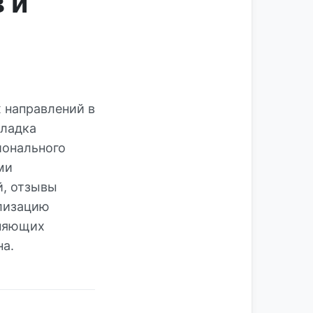
 и
 направлений в
кладка
ионального
ми
й, отзывы
ализацию
лняющих
на.