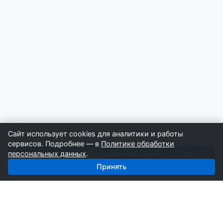
Сайт использует cookies для аналитики и работы
сервисов. Подробнее — в
Политике обработки
персональных данных
.
Получить базу: Фундаментные Работы — 10 499
строителей
Принять