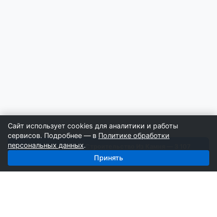
Сайт использует cookies для аналитики и работы
сервисов. Подробнее — в
Политике обработки
персональных данных
.
Получить базу: Строительство Из Камня — 3 107
строителей
Принять