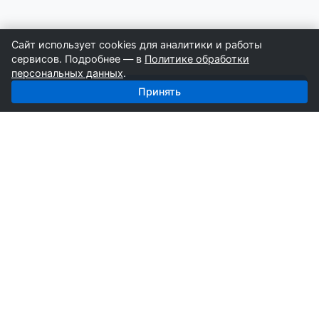
Сайт использует cookies для аналитики и работы
сервисов. Подробнее — в
Политике обработки
персональных данных
.
Получить базу: Отделочные — 5 183 поставщиков
Принять
СтройкаБД
Профессиональные базы компаний России для
развития вашего бизнеса. Информация собирается
вручную специалистами отрасли.